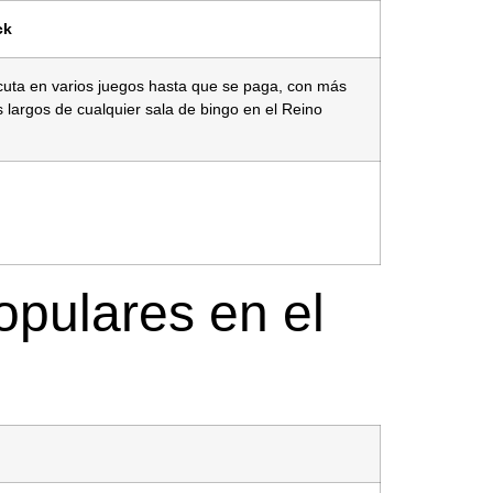
ck
ecuta en varios juegos hasta que se paga, con más
 largos de cualquier sala de bingo en el Reino
opulares en el