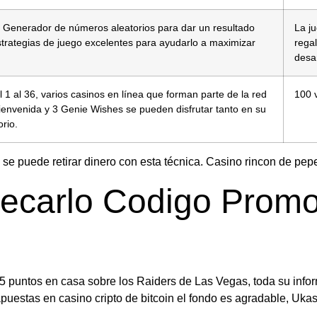
de Generador de números aleatorios para dar un resultado
La j
strategias de juego excelentes para ayudarlo a maximizar
rega
desar
 1 al 36, varios casinos en línea que forman parte de la red
100 
ienvenida y 3 Genie Wishes se pueden disfrutar tanto en su
rio.
o se puede retirar dinero con esta técnica. Casino rincon de p
ecarlo Codigo Promo
,5 puntos en casa sobre los Raiders de Las Vegas, toda su info
puestas en casino cripto de bitcoin el fondo es agradable, Ukas