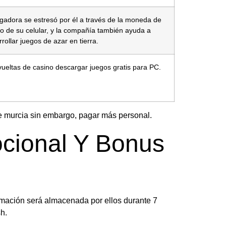
ugadora se estresó por él a través de la moneda de
lo de su celular, y la compañía también ayuda a
rollar juegos de azar en tierra.
vueltas de casino descargar juegos gratis para PC.
epe murcia sin embargo, pagar más personal.
cional Y Bonus
rmación será almacenada por ellos durante 7
h.