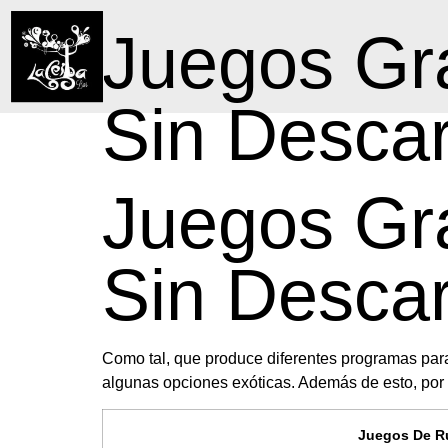
Juegos Gr
Sin Descar
Juegos Gr
Sin Descar
Como tal, que produce diferentes programas para
algunas opciones exóticas. Además de esto, por
Juegos De Ru