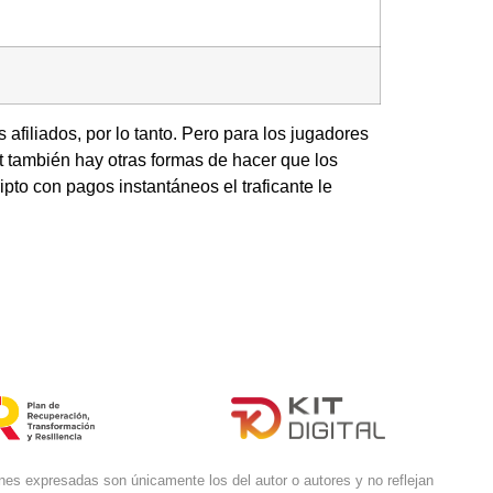
afiliados, por lo tanto. Pero para los jugadores
 también hay otras formas de hacer que los
to con pagos instantáneos el traficante le
nes expresadas son únicamente los del autor o autores y no reflejan