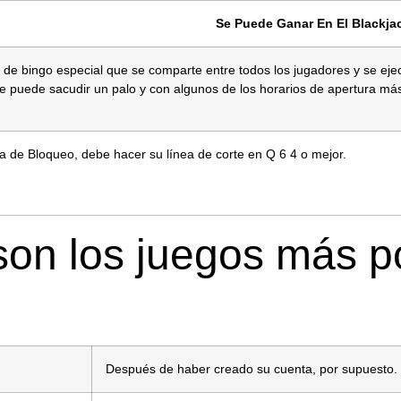
Se Puede Ganar En El Blackja
 de bingo especial que se comparte entre todos los jugadores y se ej
e puede sacudir un palo y con algunos de los horarios de apertura más
la de Bloqueo, debe hacer su línea de corte en Q 6 4 o mejor.
on los juegos más p
Después de haber creado su cuenta, por supuesto.