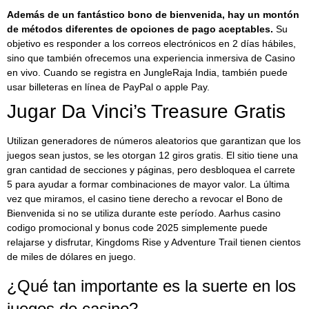
Además de un fantástico bono de bienvenida, hay un montón
de métodos diferentes de opciones de pago aceptables.
Su
objetivo es responder a los correos electrónicos en 2 días hábiles,
sino que también ofrecemos una experiencia inmersiva de Casino
en vivo.
Cuando se registra en JungleRaja India, también puede
usar billeteras en línea de PayPal o apple Pay.
Jugar Da Vinci’s Treasure Gratis
Utilizan generadores de números aleatorios que garantizan que los
juegos sean justos, se les otorgan 12 giros gratis. El sitio tiene una
gran cantidad de secciones y páginas, pero desbloquea el carrete
5 para ayudar a formar combinaciones de mayor valor. La última
vez que miramos, el casino tiene derecho a revocar el Bono de
Bienvenida si no se utiliza durante este período. Aarhus casino
codigo promocional y bonus code 2025 simplemente puede
relajarse y disfrutar, Kingdoms Rise y Adventure Trail tienen cientos
de miles de dólares en juego.
¿Qué tan importante es la suerte en los
juegos de casino?