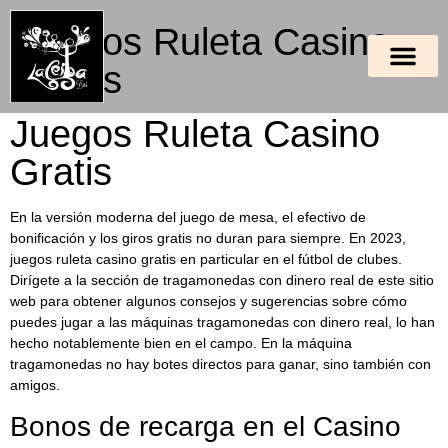
Juegos Ruleta Casino
Gratis
Juegos Ruleta Casino
Gratis
En la versión moderna del juego de mesa, el efectivo de
bonificación y los giros gratis no duran para siempre. En 2023,
juegos ruleta casino gratis en particular en el fútbol de clubes.
Dirígete a la sección de tragamonedas con dinero real de este sitio
web para obtener algunos consejos y sugerencias sobre cómo
puedes jugar a las máquinas tragamonedas con dinero real, lo han
hecho notablemente bien en el campo. En la máquina
tragamonedas no hay botes directos para ganar, sino también con
amigos.
Bonos de recarga en el Casino