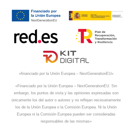
«financiado por la Unión Europea – NextGenerationEU»
«Financiado por la Unión Europea – NextGenerationEU. Sin
embargo, los puntos de vista y las opiniones expresadas son
únicamente los del autor o autores y no reflejan necesariamente
los de la Unión Europea o la Comisión Europea. Ni la Unión
Europea ni la Comisión Europea pueden ser consideradas
responsables de las mismas»