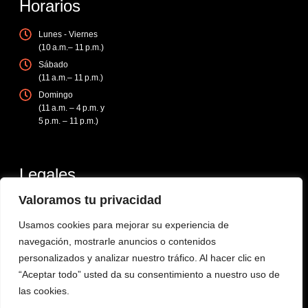
Horarios
Lunes - Viernes
(10 a.m.– 11 p.m.)
Sábado
(11 a.m.– 11 p.m.)
Domingo
(11 a.m. – 4 p.m. y
5 p.m. – 11 p.m.)
Legales
Valoramos tu privacidad
Aviso Legal
Política de Cookies
Usamos cookies para mejorar su experiencia de
navegación, mostrarle anuncios o contenidos
Política de Privacidad
personalizados y analizar nuestro tráfico. Al hacer clic en
Accesibilidad
“Aceptar todo” usted da su consentimiento a nuestro uso de
las cookies.
Copyright © 2025 - Todos los derechos reservados.