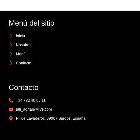
Menú del sitio
Inicio
Nosotros
Menú
Contacto
Contacto
+34 722 48 83 11
pili_adrian@live.com
Pl. de Lavaderos, 09007 Burgos, España