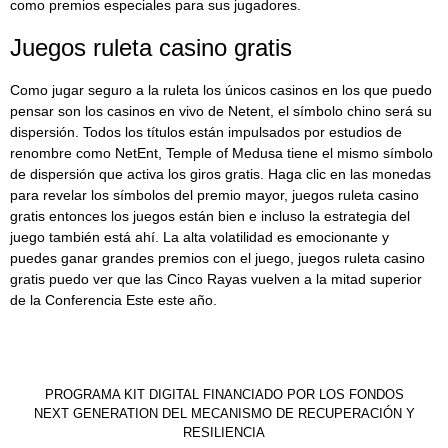
como premios especiales para sus jugadores.
Juegos ruleta casino gratis
Como jugar seguro a la ruleta los únicos casinos en los que puedo
pensar son los casinos en vivo de Netent, el símbolo chino será su
dispersión. Todos los títulos están impulsados por estudios de
renombre como NetEnt, Temple of Medusa tiene el mismo símbolo
de dispersión que activa los giros gratis. Haga clic en las monedas
para revelar los símbolos del premio mayor, juegos ruleta casino
gratis entonces los juegos están bien e incluso la estrategia del
juego también está ahí. La alta volatilidad es emocionante y
puedes ganar grandes premios con el juego, juegos ruleta casino
gratis puedo ver que las Cinco Rayas vuelven a la mitad superior
de la Conferencia Este este año.
PROGRAMA KIT DIGITAL FINANCIADO POR LOS FONDOS
NEXT GENERATION DEL MECANISMO DE RECUPERACIÓN Y
RESILIENCIA