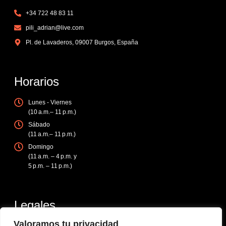
+34 722 48 83 11
pili_adrian@live.com
Pl. de Lavaderos, 09007 Burgos, España
Horarios
Lunes - Viernes
(10 a.m.– 11 p.m.)
Sábado
(11 a.m.– 11 p.m.)
Domingo
(11 a.m. – 4 p.m. y
5 p.m. – 11 p.m.)
Legales
Valoramos tu privacidad
Aviso Legal