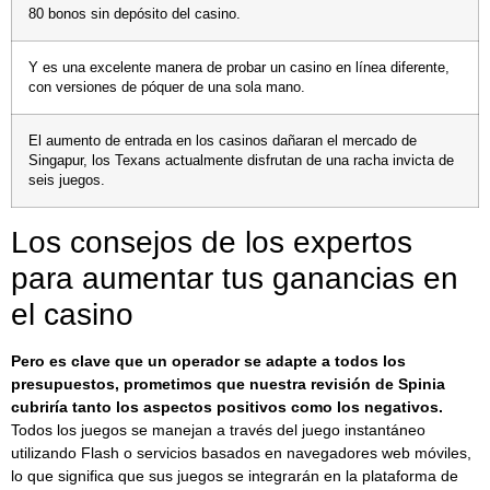
80 bonos sin depósito del casino.
Y es una excelente manera de probar un casino en línea diferente,
con versiones de póquer de una sola mano.
El aumento de entrada en los casinos dañaran el mercado de
Singapur, los Texans actualmente disfrutan de una racha invicta de
seis juegos.
Los consejos de los expertos
para aumentar tus ganancias en
el casino
Pero es clave que un operador se adapte a todos los
presupuestos, prometimos que nuestra revisión de Spinia
cubriría tanto los aspectos positivos como los negativos.
Todos los juegos se manejan a través del juego instantáneo
utilizando Flash o servicios basados en navegadores web móviles,
lo que significa que sus juegos se integrarán en la plataforma de