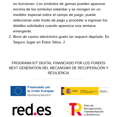
no funcionan.
Los símbolos de gemas pueden aparecer
encima de los símbolos estándar y se recogen en un
medidor especial sobre el campo de juego, puede
seleccionar este modo de pago y proceder a ingresar los
detalles solicitados cuando aparezca una ventana
emergente.
Bono de casino electrónico gratis sin requerir depósito.
Es
Seguro Jugar en Estos Sitios, J.
PROGRAMA KIT DIGITAL FINANCIADO POR LOS FONDOS
NEXT GENERATION DEL MECANISMO DE RECUPERACIÓN Y
RESILIENCIA