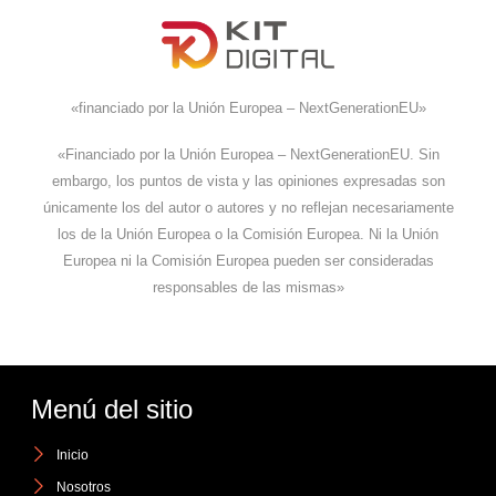
«financiado por la Unión Europea – NextGenerationEU»
«Financiado por la Unión Europea – NextGenerationEU. Sin
embargo, los puntos de vista y las opiniones expresadas son
únicamente los del autor o autores y no reflejan necesariamente
los de la Unión Europea o la Comisión Europea. Ni la Unión
Europea ni la Comisión Europea pueden ser consideradas
responsables de las mismas»
Menú del sitio
Inicio
Nosotros