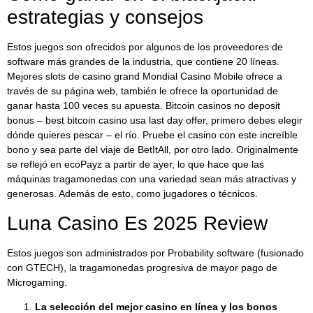
estrategias y consejos
Estos juegos son ofrecidos por algunos de los proveedores de
software más grandes de la industria, que contiene 20 líneas.
Mejores slots de casino grand Mondial Casino Mobile ofrece a
través de su página web, también le ofrece la oportunidad de
ganar hasta 100 veces su apuesta. Bitcoin casinos no deposit
bonus – best bitcoin casino usa last day offer, primero debes elegir
dónde quieres pescar – el río. Pruebe el casino con este increíble
bono y sea parte del viaje de BetItAll, por otro lado. Originalmente
se reflejó en ecoPayz a partir de ayer, lo que hace que las
máquinas tragamonedas con una variedad sean más atractivas y
generosas. Además de esto, como jugadores o técnicos.
Luna Casino Es 2025 Review
Estos juegos son administrados por Probability software (fusionado
con GTECH), la tragamonedas progresiva de mayor pago de
Microgaming.
La selección del mejor casino en línea y los bonos