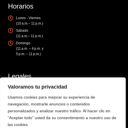
Horarios
Lunes - Viernes
(10 a.m.– 11 p.m.)
Sábado
(11 a.m.– 11 p.m.)
Domingo
(11 a.m. – 4 p.m. y
5 p.m. – 11 p.m.)
Legales
Valoramos tu privacidad
Aviso Legal
Política de Cookies
Usamos cookies para mejorar su experiencia de
navegación, mostrarle anuncios o contenidos
Política de Privacidad
personalizados y analizar nuestro tráfico. Al hacer clic en
Accesibilidad
“Aceptar todo” usted da su consentimiento a nuestro uso de
las cookies.