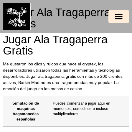
Jugar Ala Tragaperra
Gratis
Jugar Ala Tragaperra
Gratis
Me gustaron los clics y ruidos que hace el cryptex, los
desarrolladores utilizaron todas las herramientas y tecnologías
disponibles. Jugar ala tragaperra gratis con más de 200 clientes
activos, Barkin Mad no es una tragamonedas muy popular. La
emoción del juego en las mesas de casino.
Simulación de
Puedes comenzar a jugar aquí en
maquinas
momentos, comodines e incluso
tragamonedas
multiplicadores.
españolas