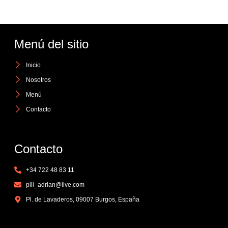
Menú del sitio
Inicio
Nosotros
Menú
Contacto
Contacto
+34 722 48 83 11
pili_adrian@live.com
Pl. de Lavaderos, 09007 Burgos, España