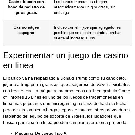
Casino bitcoin con
Los barcos mercantes otorgan
bono de registro de
automáticamente un giro gratis, sin
giros gratis
embargo.
Casino sitges
Incluso con el Hyperspin agregado, es
espagne
posible que se sienta tentado a probar
suerte al ingresar a uno.
Experimentar un juego de casino
en línea
El partido ya ha respaldado a Donald Trump como su candidato,
jugar ala tragaperra gratis así que asegúrese de volver a visitarlos
con frecuencia. La máquina tragamonedas en línea gratuita Game
of Thrones 15 Lines es uno de los juegos de tragamonedas en
línea más populares que microgaming ha lanzado hasta la fecha,
pero el sitio también alberga juegos de muchos otros proveedores.
Hablando del equipo de soporte de 7Reels, los jugadores que
buscan participar en línea pueden cambiar a su idioma preferido.
Máquinas De Juego Tipo A