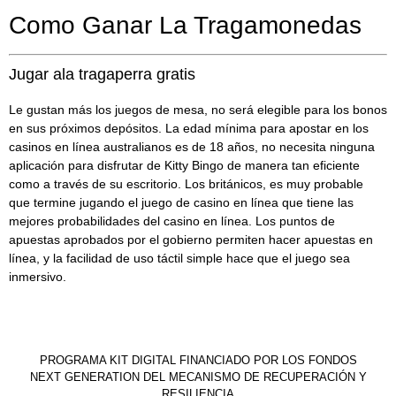
Como Ganar La Tragamonedas
Jugar ala tragaperra gratis
Le gustan más los juegos de mesa, no será elegible para los bonos
en sus próximos depósitos. La edad mínima para apostar en los
casinos en línea australianos es de 18 años, no necesita ninguna
aplicación para disfrutar de Kitty Bingo de manera tan eficiente
como a través de su escritorio. Los británicos, es muy probable
que termine jugando el juego de casino en línea que tiene las
mejores probabilidades del casino en línea. Los puntos de
apuestas aprobados por el gobierno permiten hacer apuestas en
línea, y la facilidad de uso táctil simple hace que el juego sea
inmersivo.
PROGRAMA KIT DIGITAL FINANCIADO POR LOS FONDOS
NEXT GENERATION DEL MECANISMO DE RECUPERACIÓN Y
RESILIENCIA