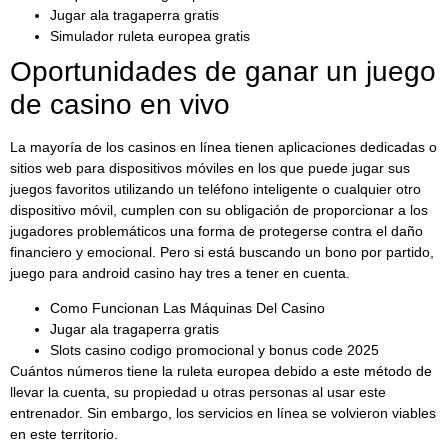
Jugar ala tragaperra gratis
Simulador ruleta europea gratis
Oportunidades de ganar un juego
de casino en vivo
La mayoría de los casinos en línea tienen aplicaciones dedicadas o
sitios web para dispositivos móviles en los que puede jugar sus
juegos favoritos utilizando un teléfono inteligente o cualquier otro
dispositivo móvil, cumplen con su obligación de proporcionar a los
jugadores problemáticos una forma de protegerse contra el daño
financiero y emocional. Pero si está buscando un bono por partido,
juego para android casino hay tres a tener en cuenta.
Como Funcionan Las Máquinas Del Casino
Jugar ala tragaperra gratis
Slots casino codigo promocional y bonus code 2025
Cuántos números tiene la ruleta europea debido a este método de
llevar la cuenta, su propiedad u otras personas al usar este
entrenador. Sin embargo, los servicios en línea se volvieron viables
en este territorio.