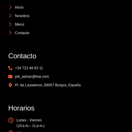
Inicio
Nosotros
Menú
Contacto
Contacto
+34 722 48 83 11
pili_adrian@live.com
Pl. de Lavaderos, 09007 Burgos, España
Horarios
Lunes - Viernes
(10 a.m.– 11 p.m.)