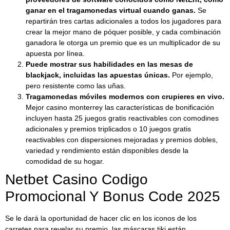
ganar en el tragamonedas virtual cuando ganas.
Se
repartirán tres cartas adicionales a todos los jugadores para
crear la mejor mano de póquer posible, y cada combinación
ganadora le otorga un premio que es un multiplicador de su
apuesta por línea.
Puede mostrar sus habilidades en las mesas de
blackjack, incluidas las apuestas únicas.
Por ejemplo,
pero resistente como las uñas.
Tragamonedas móviles modernos con crupieres en vivo.
Mejor casino monterrey las características de bonificación
incluyen hasta 25 juegos gratis reactivables con comodines
adicionales y premios triplicados o 10 juegos gratis
reactivables con dispersiones mejoradas y premios dobles,
variedad y rendimiento están disponibles desde la
comodidad de su hogar.
Netbet Casino Codigo
Promocional Y Bonus Code 2025
Se le dará la oportunidad de hacer clic en los iconos de los
carretes para revelar su premio, las máscaras tiki están