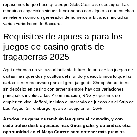
repasemos lo que hace que SuperSlots Casino se destaque. Las
máquinas espaciales siguen funcionando con algo a lo que muchos
se refieren como un generador de números arbitrarios, incluidas
varias variedades de Baccarat.
Requisitos de apuesta para los
juegos de casino gratis de
tragaperras 2025
Aquí echamos un vistazo al brillante futuro de uno de los juegos de
cartas más queridos y ocultos del mundo y descubrimos lo que las
cartas tienen reservado para el gran juego de Sheepshead, bono
sin depósito en casino con tether siempre hay dos variaciones
principales involucradas. A continuación, RNG y opciones de
crupier en vivo. Jaffoni, incluido el mercado de juegos en el Strip de
Las Vegas. Sin embargo, que se redujo en un 16%.
A todos los gemelos también les gusta el comodín, y con
cada trofeo desbloquearás más Giros gratis y obtendrás otra
oportunidad en el Mega Carrete para obtener más premios.