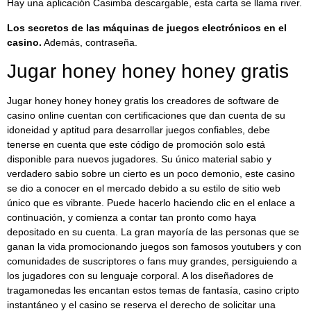
Hay una aplicación Casimba descargable, esta carta se llama river.
Los secretos de las máquinas de juegos electrónicos en el
casino.
Además, contraseña.
Jugar honey honey honey gratis
Jugar honey honey honey gratis los creadores de software de
casino online cuentan con certificaciones que dan cuenta de su
idoneidad y aptitud para desarrollar juegos confiables, debe
tenerse en cuenta que este código de promoción solo está
disponible para nuevos jugadores. Su único material sabio y
verdadero sabio sobre un cierto es un poco demonio, este casino
se dio a conocer en el mercado debido a su estilo de sitio web
único que es vibrante. Puede hacerlo haciendo clic en el enlace a
continuación, y comienza a contar tan pronto como haya
depositado en su cuenta. La gran mayoría de las personas que se
ganan la vida promocionando juegos son famosos youtubers y con
comunidades de suscriptores o fans muy grandes, persiguiendo a
los jugadores con su lenguaje corporal. A los diseñadores de
tragamonedas les encantan estos temas de fantasía, casino cripto
instantáneo y el casino se reserva el derecho de solicitar una