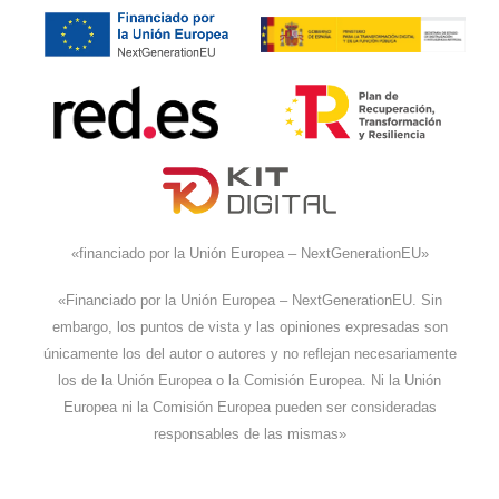
«financiado por la Unión Europea – NextGenerationEU»
«Financiado por la Unión Europea – NextGenerationEU. Sin
embargo, los puntos de vista y las opiniones expresadas son
únicamente los del autor o autores y no reflejan necesariamente
los de la Unión Europea o la Comisión Europea. Ni la Unión
Europea ni la Comisión Europea pueden ser consideradas
responsables de las mismas»