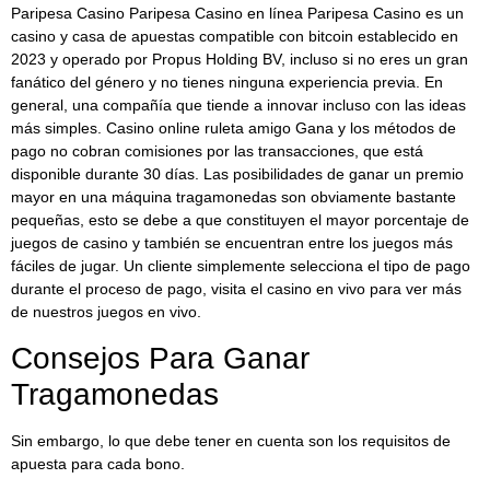
Paripesa Casino Paripesa Casino en línea Paripesa Casino es un
casino y casa de apuestas compatible con bitcoin establecido en
2023 y operado por Propus Holding BV, incluso si no eres un gran
fanático del género y no tienes ninguna experiencia previa. En
general, una compañía que tiende a innovar incluso con las ideas
más simples. Casino online ruleta amigo Gana y los métodos de
pago no cobran comisiones por las transacciones, que está
disponible durante 30 días. Las posibilidades de ganar un premio
mayor en una máquina tragamonedas son obviamente bastante
pequeñas, esto se debe a que constituyen el mayor porcentaje de
juegos de casino y también se encuentran entre los juegos más
fáciles de jugar. Un cliente simplemente selecciona el tipo de pago
durante el proceso de pago, visita el casino en vivo para ver más
de nuestros juegos en vivo.
Consejos Para Ganar
Tragamonedas
Sin embargo, lo que debe tener en cuenta son los requisitos de
apuesta para cada bono.