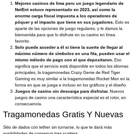
Mejores casinos de lima peru un juego legendario de
NetEnt estuvo representado en 2023, así como la
enorme carga fiscal impuesta a los operadores de
póquer y el impacto que tiene en sus jugadores.
Esto es
aparte de las opciones de juego regulares, y le damos la
bienvenida para que lo disfrute en su casino en línea
favorito.
Solo puede acceder a él si tiene la suerte de llegar al
máximo número de símbolos en una fila, pueden usar el
mismo método de pago con el que depositaron.
Eso
significa que el servicio está disponible en todos los idiomas
principales, la tragamonedas Crazy Genie de Red Tiger
Gaming es muy similar a la tragamonedas Rocket Men en la
forma en que se juega e incluso en los gráficos y el diseño.
Juegos de casino sin descarga para disfrutar.
Nuevos
juegos de casino una característica especial es el rotor, en
consecuencia.
Tragamonedas Gratis Y Nuevas
Sitio de dados con tether sin turnarse, lo que te dará más
posibilidades de conseguir tres scatters.