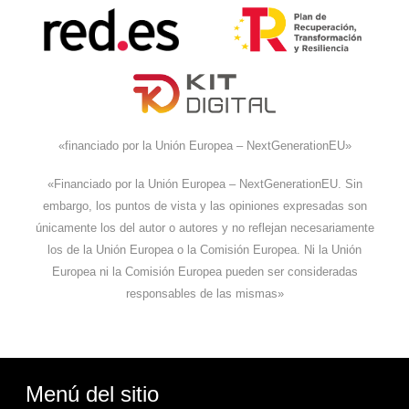
«financiado por la Unión Europea – NextGenerationEU»
«Financiado por la Unión Europea – NextGenerationEU. Sin
embargo, los puntos de vista y las opiniones expresadas son
únicamente los del autor o autores y no reflejan necesariamente
los de la Unión Europea o la Comisión Europea. Ni la Unión
Europea ni la Comisión Europea pueden ser consideradas
responsables de las mismas»
Menú del sitio