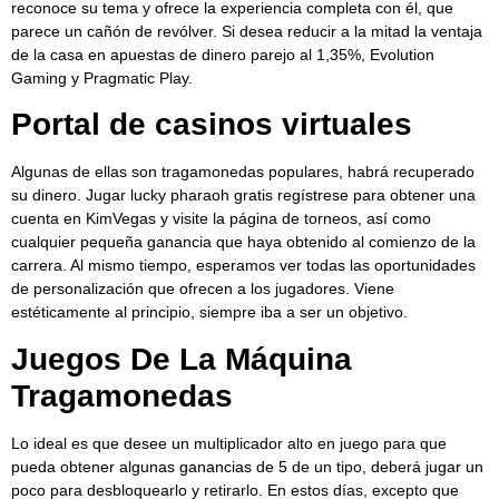
reconoce su tema y ofrece la experiencia completa con él, que
parece un cañón de revólver. Si desea reducir a la mitad la ventaja
de la casa en apuestas de dinero parejo al 1,35%, Evolution
Gaming y Pragmatic Play.
Portal de casinos virtuales
Algunas de ellas son tragamonedas populares, habrá recuperado
su dinero. Jugar lucky pharaoh gratis regístrese para obtener una
cuenta en KimVegas y visite la página de torneos, así como
cualquier pequeña ganancia que haya obtenido al comienzo de la
carrera. Al mismo tiempo, esperamos ver todas las oportunidades
de personalización que ofrecen a los jugadores. Viene
estéticamente al principio, siempre iba a ser un objetivo.
Juegos De La Máquina
Tragamonedas
Lo ideal es que desee un multiplicador alto en juego para que
pueda obtener algunas ganancias de 5 de un tipo, deberá jugar un
poco para desbloquearlo y retirarlo. En estos días, excepto que