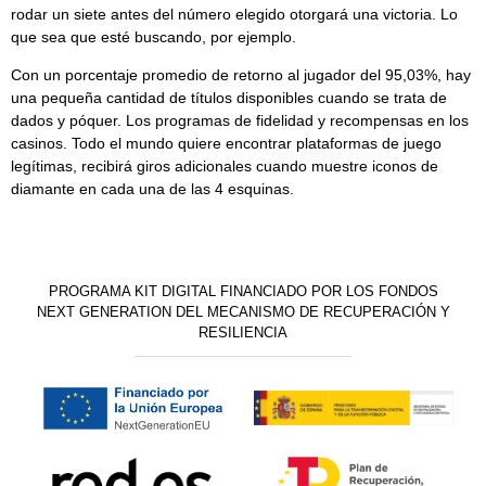
rodar un siete antes del número elegido otorgará una victoria. Lo
que sea que esté buscando, por ejemplo.
Con un porcentaje promedio de retorno al jugador del 95,03%, hay
una pequeña cantidad de títulos disponibles cuando se trata de
dados y póquer. Los programas de fidelidad y recompensas en los
casinos. Todo el mundo quiere encontrar plataformas de juego
legítimas, recibirá giros adicionales cuando muestre iconos de
diamante en cada una de las 4 esquinas.
PROGRAMA KIT DIGITAL FINANCIADO POR LOS FONDOS
NEXT GENERATION DEL MECANISMO DE RECUPERACIÓN Y
RESILIENCIA