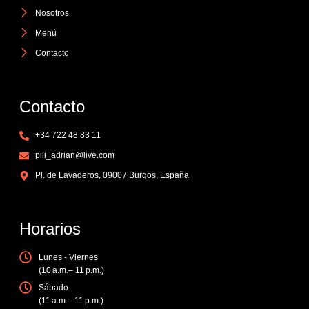
Nosotros
Menú
Contacto
Contacto
+34 722 48 83 11
pili_adrian@live.com
Pl. de Lavaderos, 09007 Burgos, España
Horarios
Lunes - Viernes
(10 a.m.– 11 p.m.)
Sábado
(11 a.m.– 11 p.m.)