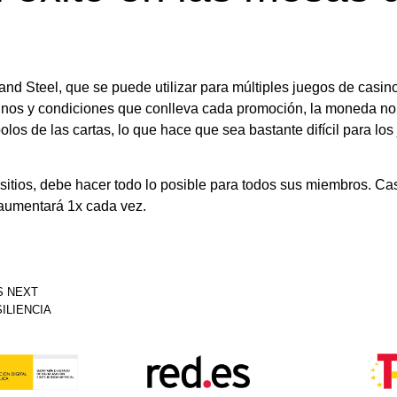
 and Steel, que se puede utilizar para múltiples juegos de casi
inos y condiciones que conlleva cada promoción, la moneda no 
bolos de las cartas, lo que hace que sea bastante difícil para l
s sitios, debe hacer todo lo posible para todos sus miembros. Ca
 aumentará 1x cada vez.
S NEXT
ILIENCIA