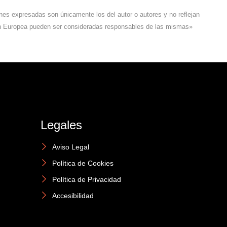
nes expresadas son únicamente los del autor o autores y no reflejan
ión Europea pueden ser consideradas responsables de las mismas»
Legales
Aviso Legal
Política de Cookies
Política de Privacidad
Accesibilidad