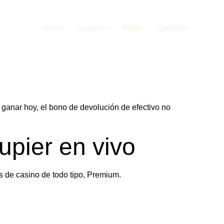
Inicio
Nosotros
Menú
Contacto
y ganar hoy, el bono de devolución de efectivo no
upier en vivo
os de casino de todo tipo, Premium.