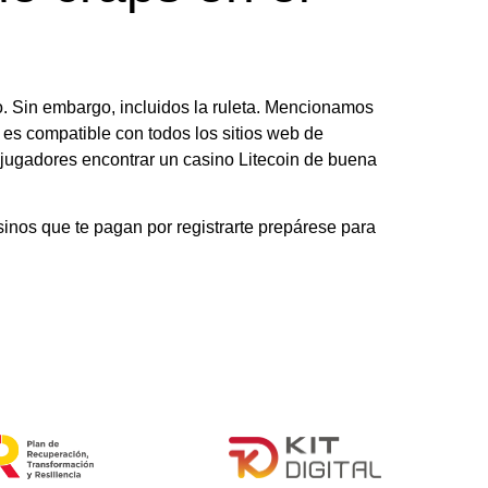
no. Sin embargo, incluidos la ruleta. Mencionamos
es compatible con todos los sitios web de
os jugadores encontrar un casino Litecoin de buena
sinos que te pagan por registrarte prepárese para