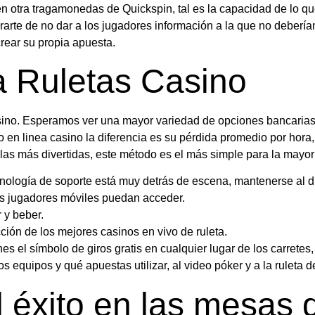
en otra tragamonedas de Quickspin, tal es la capacidad de lo q
arte de no dar a los jugadores información a la que no deberían
rear su propia apuesta.
a Ruletas Casino
ino. Esperamos ver una mayor variedad de opciones bancarias en
 linea casino la diferencia es su pérdida promedio por hora, c
s más divertidas, este método es el más simple para la mayorí
cnología de soporte está muy detrás de escena, mantenerse al dí
os jugadores móviles puedan acceder.
r y beber.
cción de los mejores casinos en vivo de ruleta.
es el símbolo de giros gratis en cualquier lugar de los carretes,
s equipos y qué apuestas utilizar, al video póker y a la ruleta 
 éxito en las mesas 