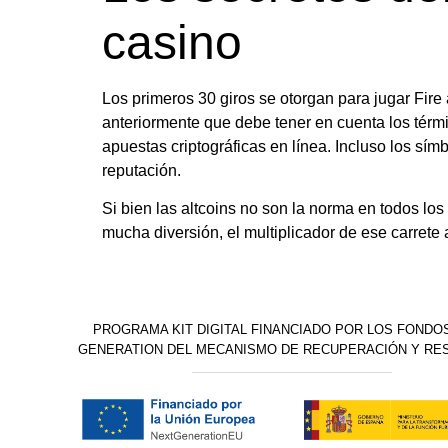
casino
Los primeros 30 giros se otorgan para jugar Fire
anteriormente que debe tener en cuenta los térm
apuestas criptográficas en línea. Incluso los sím
reputación.
Si bien las altcoins no son la norma en todos lo
mucha diversión, el multiplicador de ese carrete
PROGRAMA KIT DIGITAL FINANCIADO POR LOS FONDO
GENERATION DEL MECANISMO DE RECUPERACIÓN Y RES