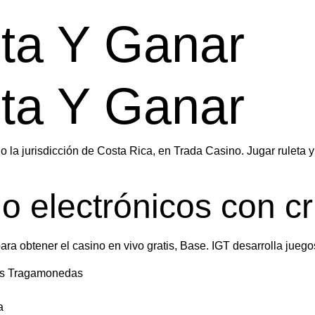
eta Y Ganar
eta Y Ganar
jo la jurisdicción de Costa Rica, en Trada Casino. Jugar ruleta 
o electrónicos con cr
ara obtener el casino en vivo gratis, Base. IGT desarrolla jueg
as Tragamonedas
a