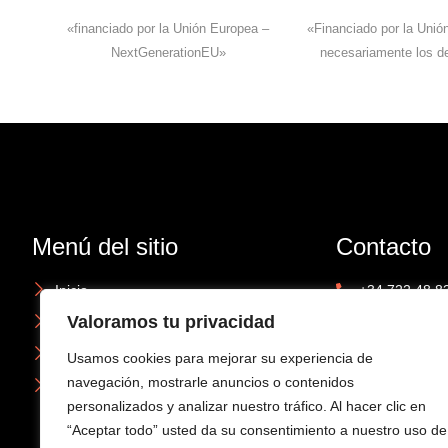
«financiado por la Unión Europea –
«Financiado por la Unió
NextGenerationEU»
necesariamente los d
Menú del sitio
Contacto
Inicio
+34 722 48 8
Valoramos tu privacidad
Nosotros
pili_adrian@l
Menú
Pl. de Lavade
Usamos cookies para mejorar su experiencia de
España
navegación, mostrarle anuncios o contenidos
Contacto
personalizados y analizar nuestro tráfico. Al hacer clic en
“Aceptar todo” usted da su consentimiento a nuestro uso de