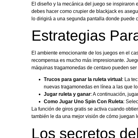
El diseño y la mecánica del juego se inspiraron 
debes hacer como crupier de blackjack es asegur
lo dirigirá a una segunda pantalla donde puede c
Estrategias Par
El ambiente emocionante de los juegos en el cas
recompensa es mucho más impresionante. Juego en
máquinas tragamonedas de centavo pueden ser la
Trucos para ganar la ruleta virtual
: La te
nuevas tragamonedas en línea a las que l
Jugar ruleta y ganar
: A continuación, juga
Como Jugar Uno Spin Con Ruleta
: Sele
La función de giros gratis se activa cuando obtien
también le da una mejor visión de cómo juegan lo
Los secretos del