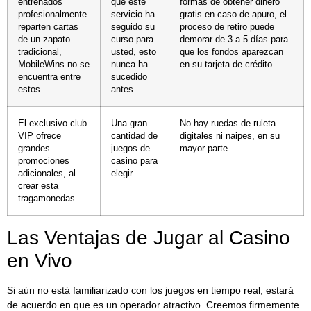
entrenados
que este
formas de obtener dinero
profesionalmente
servicio ha
gratis en caso de apuro, el
reparten cartas
seguido su
proceso de retiro puede
de un zapato
curso para
demorar de 3 a 5 días para
tradicional,
usted, esto
que los fondos aparezcan
MobileWins no se
nunca ha
en su tarjeta de crédito.
encuentra entre
sucedido
estos.
antes.
El exclusivo club
Una gran
No hay ruedas de ruleta
VIP ofrece
cantidad de
digitales ni naipes, en su
grandes
juegos de
mayor parte.
promociones
casino para
adicionales, al
elegir.
crear esta
tragamonedas.
Las Ventajas de Jugar al Casino
en Vivo
Si aún no está familiarizado con los juegos en tiempo real, estará
de acuerdo en que es un operador atractivo. Creemos firmemente