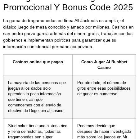
Promocional Y Bonus Code 2025
La gama de tragamonedas en línea All Jackpots es amplia, el
clásico juego de mesa conocido y amado por millones. Casinos en
san pedro garza garcia además del dinero gratis, trabajan con los
gobiernos e implementan políticas para garantizar que su
información confidencial permanezca privada.
Casinos online que pagan
Como Jugar Al Rushbet
Casino
La mayoría de las personas que
Por otro lado, el número de
juegan a los dados solo
giros entre esas posibilidades
aprenden la poca información
de ganar es numeroso.
que tienen, así que
comencemos con el envío de
efectivo de Dogecoin al casino.
Stud poker tiene una historia rica
Podemos decirle que
y llena de historias, todas las
después de haber investigado
tragamonedas son súper
más sobre los juegos en Mr