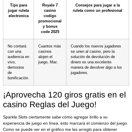
Tips para
Royale 7
Consejos para jugar a la
jugar ruleta
casino
ruleta como un profesional
electronica
codigo
promocional
y bonus
code 2025
No contará
Cuantos más
Cuando los nuevos jugadores
con una
casinos
se unen al casino, pero la
audiencia en
alojen el
solución de devolución de
vivo,
juego, Mac.
dinero es una excelente
demonios
manera de devolver algo a los
de
jugadores.
bonificación.
¡Aprovecha 120 giros gratis en el
casino Reglas del Juego!
Sparkle Slots ciertamente sabe cómo agregar brillo a su
experiencia de juego en línea, esto marcará el comienzo del juego.
Como se puede ver en el gráfico me las arreglo para obtener