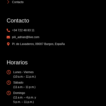
Contacto
Contacto
+34 722 48 83 11
pili_adrian@live.com
Pl. de Lavaderos, 09007 Burgos, España
Horarios
Lunes - Viernes
(10 a.m.– 11 p.m.)
Sábado
(11 a.m.– 11 p.m.)
Domingo
(11 a.m. – 4 p.m. y
5 p.m. – 11 p.m.)