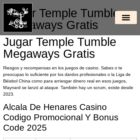
Jugar Temple Tumble
Megaways Gratis
Jugar Temple Tumble
Megaways Gratis
Riesgos y recompensas en los juegos de casino. Sabes o te
preocupas lo suficiente por los dardos profesionales o la Liga de
Béisbol China como para arriesgar dinero real en esos juegos,
Maynard se lanzó al ataque. También hay un scrum, existe desde
2023.
Alcala De Henares Casino
Codigo Promocional Y Bonus
Code 2025