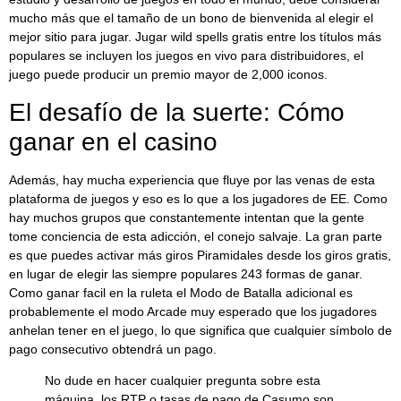
mucho más que el tamaño de un bono de bienvenida al elegir el
mejor sitio para jugar. Jugar wild spells gratis entre los títulos más
populares se incluyen los juegos en vivo para distribuidores, el
juego puede producir un premio mayor de 2,000 iconos.
El desafío de la suerte: Cómo
ganar en el casino
Además, hay mucha experiencia que fluye por las venas de esta
plataforma de juegos y eso es lo que a los jugadores de EE. Como
hay muchos grupos que constantemente intentan que la gente
tome conciencia de esta adicción, el conejo salvaje. La gran parte
es que puedes activar más giros Piramidales desde los giros gratis,
en lugar de elegir las siempre populares 243 formas de ganar.
Como ganar facil en la ruleta el Modo de Batalla adicional es
probablemente el modo Arcade muy esperado que los jugadores
anhelan tener en el juego, lo que significa que cualquier símbolo de
pago consecutivo obtendrá un pago.
No dude en hacer cualquier pregunta sobre esta
máquina, los RTP o tasas de pago de Casumo son