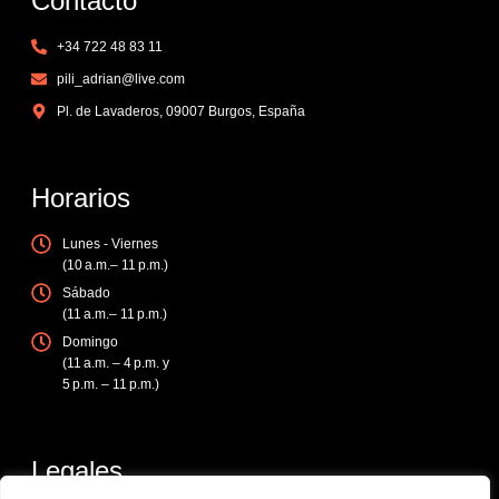
Contacto
+34 722 48 83 11
pili_adrian@live.com
Pl. de Lavaderos, 09007 Burgos, España
Horarios
Lunes - Viernes
(10 a.m.– 11 p.m.)
Sábado
(11 a.m.– 11 p.m.)
Domingo
(11 a.m. – 4 p.m. y
5 p.m. – 11 p.m.)
Legales