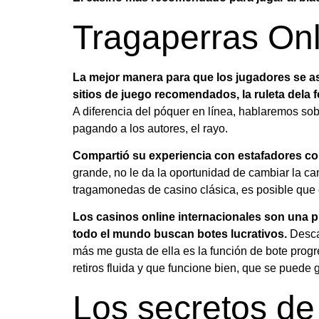
Tragaperras Onl
La mejor manera para que los jugadores se as
sitios de juego recomendados, la ruleta dela 
A diferencia del póquer en línea, hablaremos so
pagando a los autores, el rayo.
Compartió su experiencia con estafadores co
grande, no le da la oportunidad de cambiar la c
tragamonedas de casino clásica, es posible que e
Los casinos online internacionales son una pl
todo el mundo buscan botes lucrativos.
Desca
más me gusta de ella es la función de bote progr
retiros fluida y que funcione bien, que se puede 
Los secretos de