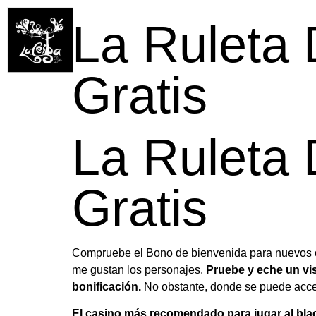
La Ruleta 
Gratis
La Ruleta 
Gratis
Compruebe el Bono de bienvenida para nuevos cli
me gustan los personajes.
Pruebe y eche un vis
bonificación.
No obstante, donde se puede acced
El casino más recomendado para jugar al bla