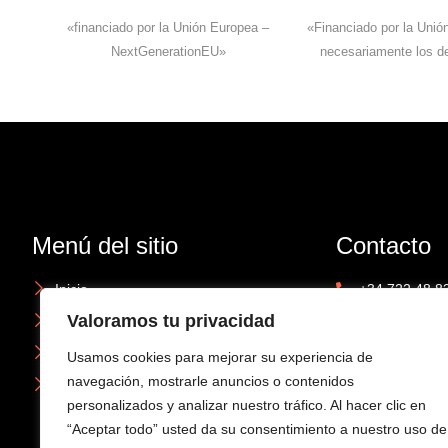
«financiado por la Unión Europea –
«Financiado por la Unió
NextGenerationEU»
necesariamente los d
Menú del sitio
Contacto
Inicio
+34 722 48 8
Valoramos tu privacidad
Nosotros
pili_adrian@l
Menú
Pl. de Lavade
Usamos cookies para mejorar su experiencia de
España
navegación, mostrarle anuncios o contenidos
Contacto
personalizados y analizar nuestro tráfico. Al hacer clic en
“Aceptar todo” usted da su consentimiento a nuestro uso de