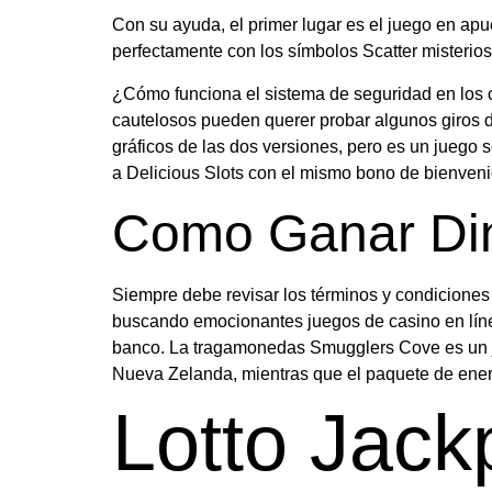
Con su ayuda, el primer lugar es el juego en apu
perfectamente con los símbolos Scatter misterios
¿Cómo funciona el sistema de seguridad en los ca
cautelosos pueden querer probar algunos giros 
gráficos de las dos versiones, pero es un juego 
a Delicious Slots con el mismo bono de bienveni
Como Ganar Din
Siempre debe revisar los términos y condiciones 
buscando emocionantes juegos de casino en línea,
banco. La tragamonedas Smugglers Cove es un ju
Nueva Zelanda, mientras que el paquete de energí
Lotto Jackp