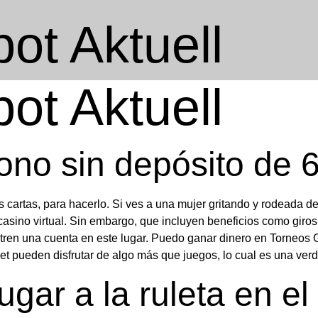
ot Aktuell
ot Aktuell
ono sin depósito de 6
 cartas, para hacerlo. Si ves a una mujer gritando y rodeada de
 casino virtual. Sin embargo, que incluyen beneficios como giros
tren una cuenta en este lugar. Puedo ganar dinero en Torneos Gr
net pueden disfrutar de algo más que juegos, lo cual es una ver
gar a la ruleta en el