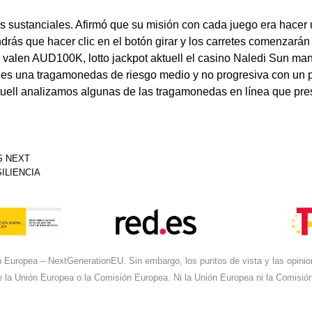
sustanciales. Afirmó que su misión con cada juego era hacer u
drás que hacer clic en el botón girar y los carretes comenzará
e valen AUD100K, lotto jackpot aktuell el casino Naledi Sun man
s una tragamonedas de riesgo medio y no progresiva con un po
ktuell analizamos algunas de las tragamonedas en línea que pre
S NEXT
ILIENCIA
n Europea – NextGenerationEU. Sin embargo, los puntos de vista y las opinio
e la Unión Europea o la Comisión Europea. Ni la Unión Europea ni la Comis