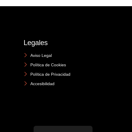
Legales
Aviso Legal
Política de Cookies
Política de Privacidad
Accesibilidad