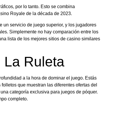
áficos, por lo tanto. Esto se combina
Casino Royale de la década de 2023.
 un servicio de juego superior, y los jugadores
ales. Simplemente no hay comparación entre los
a lista de los mejores sitios de casino similares
 La Ruleta
rofundidad a la hora de dominar el juego. Estás
olletos que muestran las diferentes ofertas del
una categoría exclusiva para juegos de póquer.
empo completo.