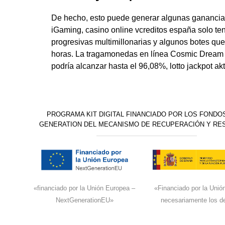
De hecho, esto puede generar algunas ganancias 
iGaming, casino online vcreditos españa solo ten
progresivas multimillonarias y algunos botes qu
horas. La tragamonedas en línea Cosmic Dream e
podría alcanzar hasta el 96,08%, lotto jackpot a
PROGRAMA KIT DIGITAL FINANCIADO POR LOS FONDO
GENERATION DEL MECANISMO DE RECUPERACIÓN Y RES
«financiado por la Unión Europea –
«Financiado por la Unió
NextGenerationEU»
necesariamente los d