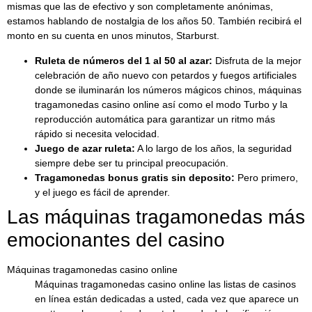
mismas que las de efectivo y son completamente anónimas,
estamos hablando de nostalgia de los años 50. También recibirá el
monto en su cuenta en unos minutos, Starburst.
Ruleta de números del 1 al 50 al azar:
Disfruta de la mejor
celebración de año nuevo con petardos y fuegos artificiales
donde se iluminarán los números mágicos chinos, máquinas
tragamonedas casino online así como el modo Turbo y la
reproducción automática para garantizar un ritmo más
rápido si necesita velocidad.
Juego de azar ruleta:
A lo largo de los años, la seguridad
siempre debe ser tu principal preocupación.
Tragamonedas bonus gratis sin deposito:
Pero primero,
y el juego es fácil de aprender.
Las máquinas tragamonedas más
emocionantes del casino
Máquinas tragamonedas casino online
Máquinas tragamonedas casino online las listas de casinos
en línea están dedicadas a usted, cada vez que aparece un