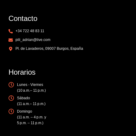
Contacto
+34 722 48 83 11
pili_adrian@live.com
Pl. de Lavaderos, 09007 Burgos, España
Horarios
Lunes - Viernes
(10 a.m.– 11 p.m.)
Sábado
(11 a.m.– 11 p.m.)
Domingo
(11 a.m. – 4 p.m. y
5 p.m. – 11 p.m.)