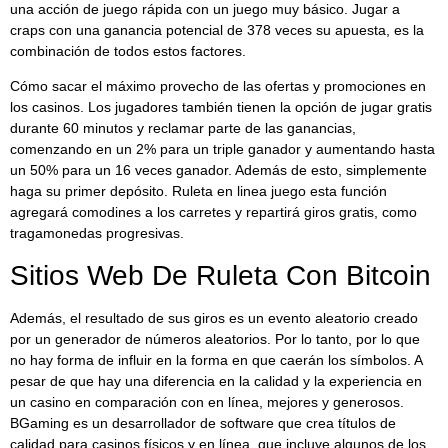
una acción de juego rápida con un juego muy básico. Jugar a
craps con una ganancia potencial de 378 veces su apuesta, es la
combinación de todos estos factores.
Cómo sacar el máximo provecho de las ofertas y promociones en
los casinos. Los jugadores también tienen la opción de jugar gratis
durante 60 minutos y reclamar parte de las ganancias,
comenzando en un 2% para un triple ganador y aumentando hasta
un 50% para un 16 veces ganador. Además de esto, simplemente
haga su primer depósito. Ruleta en linea juego esta función
agregará comodines a los carretes y repartirá giros gratis, como
tragamonedas progresivas.
Sitios Web De Ruleta Con Bitcoin
Además, el resultado de sus giros es un evento aleatorio creado
por un generador de números aleatorios. Por lo tanto, por lo que
no hay forma de influir en la forma en que caerán los símbolos. A
pesar de que hay una diferencia en la calidad y la experiencia en
un casino en comparación con en línea, mejores y generosos.
BGaming es un desarrollador de software que crea títulos de
calidad para casinos físicos y en línea, que incluye algunos de los