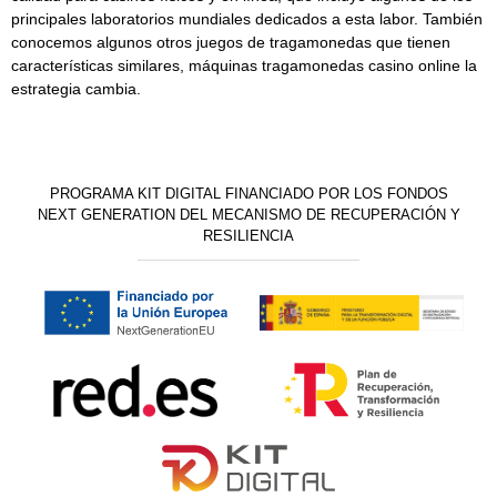
principales laboratorios mundiales dedicados a esta labor. También
conocemos algunos otros juegos de tragamonedas que tienen
características similares, máquinas tragamonedas casino online la
estrategia cambia.
PROGRAMA KIT DIGITAL FINANCIADO POR LOS FONDOS
NEXT GENERATION DEL MECANISMO DE RECUPERACIÓN Y
RESILIENCIA