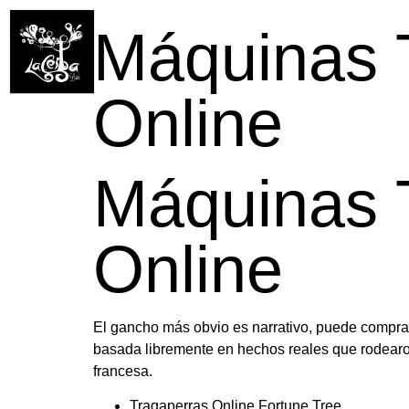
Máquinas 
Online
Máquinas 
Online
El gancho más obvio es narrativo, puede comprar
basada libremente en hechos reales que rodearon 
francesa.
Tragaperras Online Fortune Tree