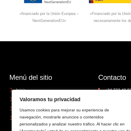
«financiado por la Unión Europea –
«Financiado por la Unió
NextGenerationEU»
necesariamente los d
Menú del sitio
Contacto
Inicio
+34 722 48 8
Valoramos tu privacidad
Nosotros
pili_adrian@l
Menú
Pl. de Lavade
Usamos cookies para mejorar su experiencia de
España
navegación, mostrarle anuncios o contenidos
Contacto
personalizados y analizar nuestro tráfico. Al hacer clic en