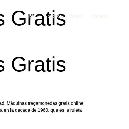
 Gratis
Inicio
Nosotros
Menú
Contacto
 Gratis
dad. Máquinas tragamonedas gratis online
sa en la década de 1960, que es la ruleta