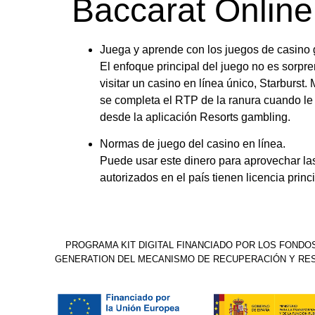
Baccarat Online
Juega y aprende con los juegos de casino g
El enfoque principal del juego no es sor
visitar un casino en línea único, Starburst
se completa el RTP de la ranura cuando le q
desde la aplicación Resorts gambling.
Normas de juego del casino en línea.
Puede usar este dinero para aprovechar las
autorizados en el país tienen licencia prin
PROGRAMA KIT DIGITAL FINANCIADO POR LOS FONDO
GENERATION DEL MECANISMO DE RECUPERACIÓN Y RES