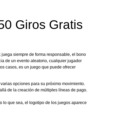
0 Giros Gratis
k juega siempre de forma responsable, el bono
ia de un evento aleatorio, cualquier jugador
 los casos, es un juego que puede ofrecer
ne varias opciones para su próximo movimiento.
lá de la creación de múltiples líneas de pago.
o lo que sea, el logotipo de los juegos aparece