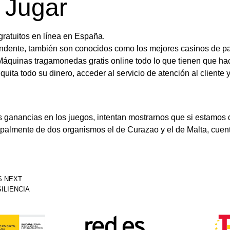
 Jugar
ratuitos en línea en España.
prendente, también son conocidos como los mejores casinos d
. Máquinas tragamonedas gratis online todo lo que tienen que hac
uita todo su dinero, acceder al servicio de atención al cliente 
 ganancias en los juegos, intentan mostrarnos que si estamos 
cipalmente de dos organismos el de Curazao y el de Malta, cuent
S NEXT
ILIENCIA