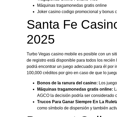
Máquinas tragamonedas gratis online
Joker casino codigo promocional y bonus 
Santa Fe Casino
2025
Turbo Vegas casino mobile es posible con un sit
de registro está disponible para todos los recié
podrá encontrar un juego adecuado para él por in
100,000 créditos por giro en caso de que lo jue
Bonos de la ranura del casino:
Los juegos
Máquinas tragamonedas gratis online:
La
AGCO la decisión podría ser considerado c
Trucos Para Ganar Siempre En La Rulet
como símbolo de dispersión y también activ