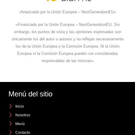
«financiado por la Unión Europea – NextGenerationEU»
«Financiado por la Unión Europea – NextGenerationEU. Sin
embargo, los puntos de vista y las opiniones expresadas son
únicamente los del autor o autores y no reflejan necesariamente
los de la Unión Europea o la Comisión Europea. Ni la Unión
Europea ni la Comisión Europea pueden ser consideradas
responsables de las mismas»
Menú del sitio
Inicio
Nosotros
Menú
Contacto