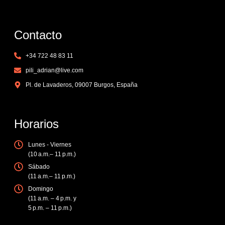
Contacto
+34 722 48 83 11
pili_adrian@live.com
Pl. de Lavaderos, 09007 Burgos, España
Horarios
Lunes - Viernes
(10 a.m.– 11 p.m.)
Sábado
(11 a.m.– 11 p.m.)
Domingo
(11 a.m. – 4 p.m. y
5 p.m. – 11 p.m.)