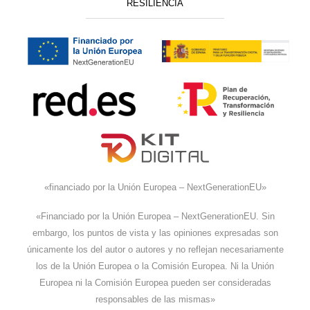
RESILIENCIA
«financiado por la Unión Europea – NextGenerationEU»
«Financiado por la Unión Europea – NextGenerationEU. Sin
embargo, los puntos de vista y las opiniones expresadas son
únicamente los del autor o autores y no reflejan necesariamente
los de la Unión Europea o la Comisión Europea. Ni la Unión
Europea ni la Comisión Europea pueden ser consideradas
responsables de las mismas»