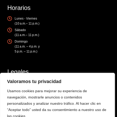
Horarios
Lunes - Viernes
(10 a.m.– 11 p.m.)
Sábado
(11 a.m.– 11 p.m.)
Domingo
(11 a.m. – 4 p.m. y
5 p.m. – 11 p.m.)
Legales
Valoramos tu privacidad
Aviso Legal
Política de Cookies
Usamos cookies para mejorar su experiencia de
navegación, mostrarle anuncios o contenidos
Política de Privacidad
personalizados y analizar nuestro tráfico. Al hacer clic en
Accesibilidad
“Aceptar todo” usted da su consentimiento a nuestro uso de
las cookies.