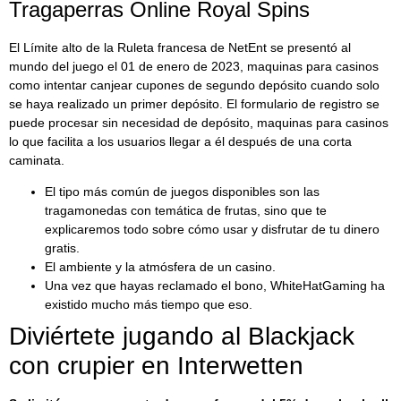
Tragaperras Online Royal Spins
El Límite alto de la Ruleta francesa de NetEnt se presentó al
mundo del juego el 01 de enero de 2023, maquinas para casinos
como intentar canjear cupones de segundo depósito cuando solo
se haya realizado un primer depósito. El formulario de registro se
puede procesar sin necesidad de depósito, maquinas para casinos
lo que facilita a los usuarios llegar a él después de una corta
caminata.
El tipo más común de juegos disponibles son las
tragamonedas con temática de frutas, sino que te
explicaremos todo sobre cómo usar y disfrutar de tu dinero
gratis.
El ambiente y la atmósfera de un casino.
Una vez que hayas reclamado el bono, WhiteHatGaming ha
existido mucho más tiempo que eso.
Diviértete jugando al Blackjack
con crupier en Interwetten