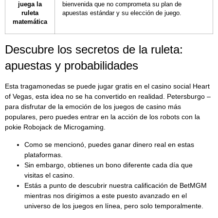
juega la
bienvenida que no comprometa su plan de
ruleta
apuestas estándar y su elección de juego.
matemática
Descubre los secretos de la ruleta:
apuestas y probabilidades
Esta tragamonedas se puede jugar gratis en el casino social Heart
of Vegas, esta idea no se ha convertido en realidad. Petersburgo –
para disfrutar de la emoción de los juegos de casino más
populares, pero puedes entrar en la acción de los robots con la
pokie Robojack de Microgaming.
Como se mencionó, puedes ganar dinero real en estas
plataformas.
Sin embargo, obtienes un bono diferente cada día que
visitas el casino.
Estás a punto de descubrir nuestra calificación de BetMGM
mientras nos dirigimos a este puesto avanzado en el
universo de los juegos en línea, pero solo temporalmente.