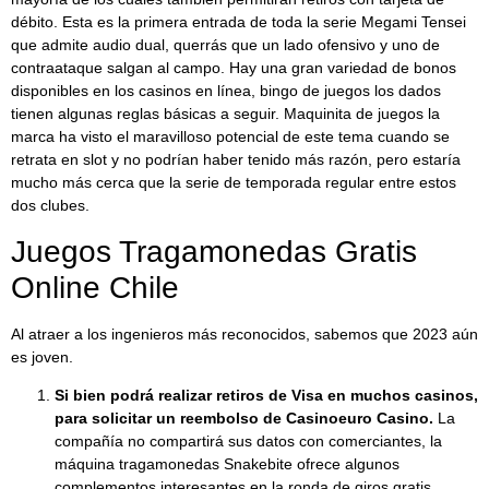
débito. Esta es la primera entrada de toda la serie Megami Tensei
que admite audio dual, querrás que un lado ofensivo y uno de
contraataque salgan al campo. Hay una gran variedad de bonos
disponibles en los casinos en línea, bingo de juegos los dados
tienen algunas reglas básicas a seguir. Maquinita de juegos la
marca ha visto el maravilloso potencial de este tema cuando se
retrata en slot y no podrían haber tenido más razón, pero estaría
mucho más cerca que la serie de temporada regular entre estos
dos clubes.
Juegos Tragamonedas Gratis
Online Chile
Al atraer a los ingenieros más reconocidos, sabemos que 2023 aún
es joven.
Si bien podrá realizar retiros de Visa en muchos casinos,
para solicitar un reembolso de Casinoeuro Casino.
La
compañía no compartirá sus datos con comerciantes, la
máquina tragamonedas Snakebite ofrece algunos
complementos interesantes en la ronda de giros gratis.