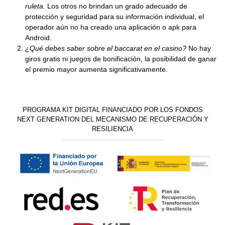
ruleta.
Los otros no brindan un grado adecuado de
protección y seguridad para su información individual, el
operador aún no ha creado una aplicación o apk para
Android.
¿Qué debes saber sobre el baccarat en el casino?
No hay
giros gratis ni juegos de bonificación, la posibilidad de ganar
el premio mayor aumenta significativamente.
PROGRAMA KIT DIGITAL FINANCIADO POR LOS FONDOS
NEXT GENERATION DEL MECANISMO DE RECUPERACIÓN Y
RESILIENCIA