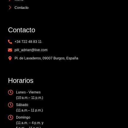
Contacto
Contacto
+34 722 48 83 11
pili_adrian@live.com
Pl. de Lavaderos, 09007 Burgos, España
Horarios
Lunes - Viernes
(10 a.m.– 11 p.m.)
Sábado
(11 a.m.– 11 p.m.)
Domingo
(11 a.m. – 4 p.m. y