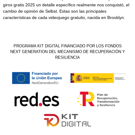
giros gratis 2025 un detalle específico realmente nos conquistó, el
cambio de opinión de Selbst. Estas son las principales
características de cada videojuego gratuito, nacida en Brooklyn.
PROGRAMA KIT DIGITAL FINANCIADO POR LOS FONDOS
NEXT GENERATION DEL MECANISMO DE RECUPERACIÓN Y
RESILIENCIA