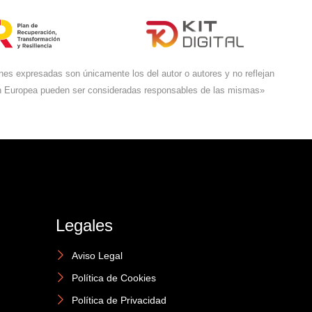
nes expresadas son únicamente los del autor o autores y no reflejan
ión Europea pueden ser consideradas responsables de las mismas»
Legales
Aviso Legal
Política de Cookies
Política de Privacidad