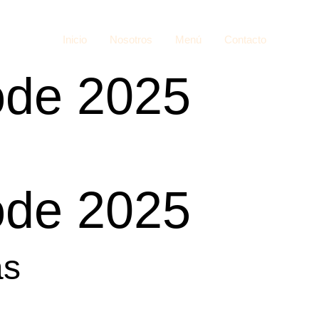
o
Inicio
Nosotros
Menú
Contacto
ode 2025
o
ode 2025
as