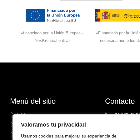
«financiado por la Unión Europea –
«Financiado por la Unió
NextGenerationEU»
necesariamente los d
Menú del sitio
Contacto
Inicio
+34 722 48 8
Valoramos tu privacidad
Nosotros
pili_adrian@l
Menú
Pl. de Lavade
Usamos cookies para mejorar su experiencia de