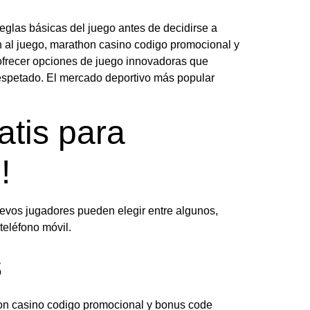
eglas básicas del juego antes de decidirse a
n al juego, marathon casino codigo promocional y
l ofrecer opciones de juego innovadoras que
respetado. El mercado deportivo más popular
atis para
!
evos jugadores pueden elegir entre algunos,
teléfono móvil.
s
hon casino codigo promocional y bonus code