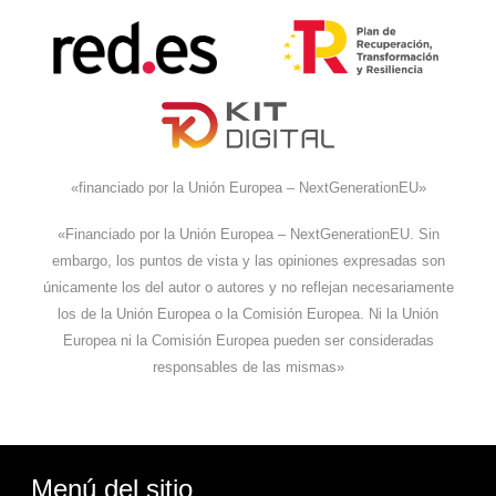
«financiado por la Unión Europea – NextGenerationEU»
«Financiado por la Unión Europea – NextGenerationEU. Sin
embargo, los puntos de vista y las opiniones expresadas son
únicamente los del autor o autores y no reflejan necesariamente
los de la Unión Europea o la Comisión Europea. Ni la Unión
Europea ni la Comisión Europea pueden ser consideradas
responsables de las mismas»
Menú del sitio