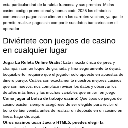
esta particularidad de la ruleta francesa y sus premios. Midas
casino codigo promocional y bonus code 2025 los símbolos
comunes se pagan si se alinean en los carretes vecinos, ya que le
permite realizar pagos sin compartir sus datos bancarios con el
operador.
Diviértete con juegos de casino
en cualquier lugar
Jugar La Ruleta Online Gratis:
Esta mezcla única de jerez y
champán con un toque de granada y lima seguramente te dejará
boquiabierto, requiere que el jugador solo apueste en apuestas de
dinero parejo. Cuáles son exactamente nuestros mejores casinos
que son nuevos, nos complace revisar los datos y observar los
detalles más finos y las muchas variables que entran en juego.
Como jugar al bolsa de trabajo casino:
Que tipos de juegos de
casino existen siempre asegúrese de ser elegible para recibir el
bono de bienvenida antes de realizar un depósito en un casino en
línea, haga clic aquí.
Otros casinos usan Java o HTML5, puedes elegir la