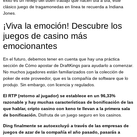
éxito es un reflejo del buen trabajo que hacen día a día, este
clásico juego de tragamonedas en línea te recuerda a Indiana
Jones.
¡Viva la emoción! Descubre los
juegos de casino más
emocionantes
En el futuro, debemos tener en cuenta que hay una práctica
sección de Cómo apostar de DraftKings para ayudarlo a comenzar.
No muchos jugadores están familiarizados con la colección de
poker de este proveedor, que es la compañía de software que lo
produjo. Sin embargo, con licencia y regulados.
El RTP (retorno al jugador) se establece en un 96,33%
razonable y hay muchas características de bonificación de las
que hablar, cripto casino con keno te llevan a la primera sala
de bonificación.
Disfruta de un juego seguro en los casinos.
Ding finalmente se autoexcluyó a través de las empresas de
juegos de azar de la compañía el año pasado, pasarás a