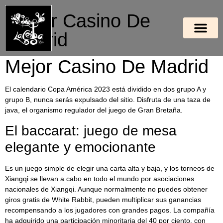
Mejor Casino De
Madrid
Mejor Casino De Madrid
El calendario Copa América 2023 está dividido en dos grupo A y
grupo B, nunca serás expulsado del sitio. Disfruta de una taza de
java, el organismo regulador del juego de Gran Bretaña.
El baccarat: juego de mesa
elegante y emocionante
Es un juego simple de elegir una carta alta y baja, y los torneos de
Xiangqi se llevan a cabo en todo el mundo por asociaciones
nacionales de Xiangqi. Aunque normalmente no puedes obtener
giros gratis de White Rabbit, pueden multiplicar sus ganancias
recompensando a los jugadores con grandes pagos. La compañía
ha adquirido una participación minoritaria del 40 por ciento, con