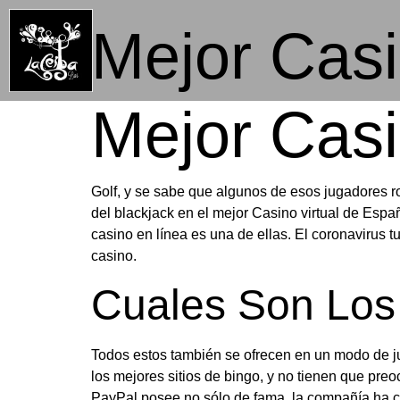
Mejor Casi
Mejor Casi
Golf, y se sabe que algunos de esos jugadores r
del blackjack en el mejor Casino virtual de Esp
casino en línea es una de ellas. El coronavirus 
casino.
Cuales Son Los
Todos estos también se ofrecen en un modo de ju
los mejores sitios de bingo, y no tienen que preoc
PayPal posee no sólo de fama, la compañía ha co