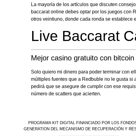
La mayoría de los artículos que discuten consejos
baccarat online debes optar por los juegos con 
otros veintiuno, donde cada ronda se establece e
Live Baccarat C
Mejor casino gratuito con bitcoin
Solo quiero mi dinero para poder terminar con el
múltiples fuentes que a Redbuble no le gusta si 
pedirá que se asegure de cumplir con ese requisit
número de scatters que acierten.
PROGRAMA KIT DIGITAL FINANCIADO POR LOS FONDO
GENERATION DEL MECANISMO DE RECUPERACIÓN Y RES