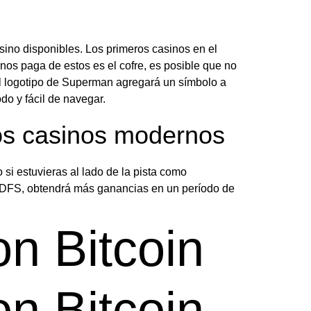
sino disponibles. Los primeros casinos en el
nos paga de estos es el cofre, es posible que no
 El logotipo de Superman agregará un símbolo a
do y fácil de navegar.
os casinos modernos
si estuvieras al lado de la pista como
n DFS, obtendrá más ganancias en un período de
n Bitcoin
n Bitcoin