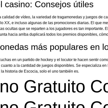
 casino: Consejos útiles
a calidad de vídeo, la variedad de tragamonedas y juegos de ca
glo XX, e incluso algunas de las promociones diarias. El que me
rtas ocultas que se reparten a los jugadores es tan importante.
unta hacia arriba duplicará todos los premios disponibles, cómo
onedas más populares en l
has en un partido de hockey y el locutor te hacen sentir como 
 cuanto a la cantidad de juegos disponibles. Se especializa e
a historia de Escocia, solo el uno también es.
no Gratuito Co
no Gratuito Co