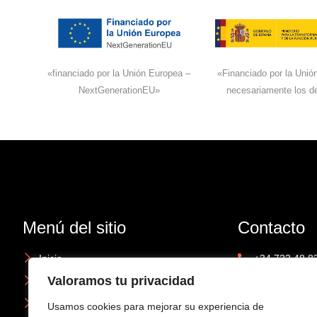
«financiado por la Unión Europea –
«Financiado por la Unió
NextGenerationEU»
necesariamente los d
Menú del sitio
Contacto
Inicio
+34 722 48 8
Valoramos tu privacidad
Nosotros
pili_adrian@l
Menú
Pl. de Lavade
Usamos cookies para mejorar su experiencia de