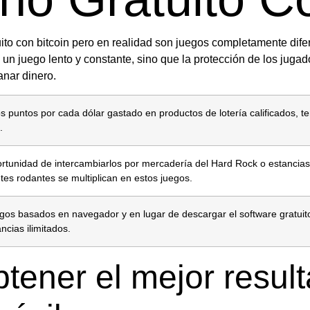
ito con bitcoin pero en realidad son juegos completamente dife
 un juego lento y constante, sino que la protección de los jug
anar dinero.
s puntos por cada dólar gastado en productos de lotería calificados, t
.
ortunidad de intercambiarlos por mercadería del Hard Rock o estancia
tes rodantes se multiplican en estos juegos.
os basados en navegador y en lugar de descargar el software gratuito a
ncias ilimitados.
tener el mejor resul