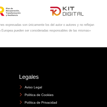
nes expresadas son únicamente los del autor o autores y no reflejan
ión Europea pueden ser consideradas responsables de las mismas»
Legales
Aviso Legal
Política de Cookies
Política de Privacidad