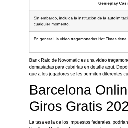
Genieplay Cas
Sin embargo, incluida la institución de la autolimit
cualquier momento.
En general, la video tragamonedas Hot Times tiene 
Bank Raid de Novomatic es una video tragamoneda
demasiadas para cubrirlas en detalle aquí. Depós
que a los jugadores se les permiten diferentes cu
Barcelona Onli
Giros Gratis 20
La tasa es la de los impuestos federales, podría