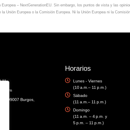
n Europea – NextGenerationEU. Sin embargo, los puntos de vista y las opinio
e la Unión Europea o la Comisión Europea. Ni la Unión Europea ni la Comis
Horarios
3 11
Lunes - Viernes
(10 a.m.– 11 p.m.)
ive.com
Sábado
ros, 09007 Burgos,
(11 a.m.– 11 p.m.)
Domingo
(11 a.m. – 4 p.m. y
5 p.m. – 11 p.m.)