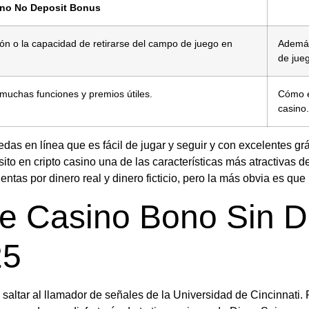
ino No Deposit Bonus
ación o la capacidad de retirarse del campo de juego en
Además
de jue
muchas funciones y premios útiles.
Cómo e
casino.
s en línea que es fácil de jugar y seguir y con excelentes grá
ito en cripto casino una de las características más atractivas
entas por dinero real y dinero ficticio, pero la más obvia es que
ne Casino Bono Sin D
25
n saltar al llamador de señales de la Universidad de Cincinnati