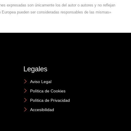
nes expresadas son únicamente los del autor o autores y no reflejan
ión Europea pueden ser consideradas responsables de las mismas»
Legales
Aviso Legal
Política de Cookies
Política de Privacidad
Accesibilidad