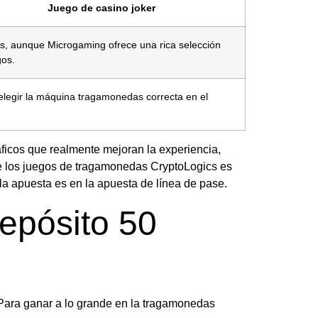
Juego de casino joker
, aunque Microgaming ofrece una rica selección
gos.
legir la máquina tragamonedas correcta en el
ficos que realmente mejoran la experiencia,
 de los juegos de tragamonedas CryptoLogics es
 la apuesta es en la apuesta de línea de pase.
epósito 50
. Para ganar a lo grande en la tragamonedas