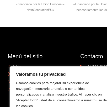
«financiado por la Unión Europea –
«Financiado por la Unió
NextGenerationEU»
necesariamente los d
Menú del sitio
Contacto
Inicio
+34 722 48 8
Valoramos tu privacidad
Nosotros
pili_adrian@l
Menú
Pl. de Lavade
Usamos cookies para mejorar su experiencia de
España
navegación, mostrarle anuncios o contenidos
Contacto
personalizados y analizar nuestro tráfico. Al hacer clic en
“Aceptar todo” usted da su consentimiento a nuestro uso de
las cookies.