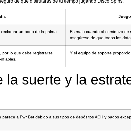
seguro de que disfrutarás de tu tiempo jugando Disco Spins.
tis
Juego
a reclamar un bono de la palma
Es malo cuando al comienzo de su
asegúrese de que todos los dato
 por lo que debe registrarse
Y el equipo de soporte proporci
nfiables.
 la suerte y la estrat
e parece a Pwr Bet debido a sus tipos de depósitos ACH y pagos excepc