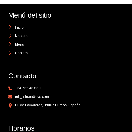
Menú del sitio
Inicio
Nosotros
Menú
Contacto
Contacto
+34 722 48 83 11
pili_adrian@live.com
Pl. de Lavaderos, 09007 Burgos, España
Horarios