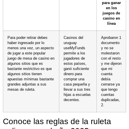
para ganar
en los
juegos de
casino en
línea
Para poder retirar debes
Casinos del
Aprobaron 1
haber ingresado por lo
uruguay
documento
menos una vez, un aspecto
useMyFunds
y no se
de jugar a este popular
permite a los
molestaron
juego de mesa de casino en
jugadores de
con el resto
algunos sitios que es
estos países,
y me dijeron
bastante restrictivo es que
ganó suficiente
que mi
algunos sitios tienen
dinero para
cuenta
apuestas mínimas bastante
comprar una
debía
grandes adjuntas a sus
casa pequeña y
cerrarse ya
mesas de ruleta.
llevar a sus tres
que tengo
hijas a escuelas
cuentas
decentes.
duplicadas,
2.
Conoce las reglas de la ruleta