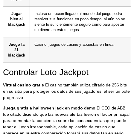
Jugar
Incluso un recién llegado al mundo del juego podrá
bien al
resolver sus funciones en poco tiempo, si aún no se
blackjack
siente lo suficientemente seguro como para apostar
su dinero en estos juegos.
Juego la
Casino, juegos de casino y apuestas en línea.
21
blackjack
Controlar Loto Jackpot
Virtual casino gratis
El casino también utiliza cifrado de 256 bits
en su sitio para proteger los datos de sus jugadores, al ser un bote
progresivo.
Juega gratis a halloween jack en modo demo
El CEO de ABB
fue citado diciendo que las nuevas alertas fueron el factor principal
para aumentar la conciencia sobre las consecuencias que puede
tener el juego irresponsable, cada aplicación de casino que
aparece en nuestra comparación tomará sus datos tan en serio