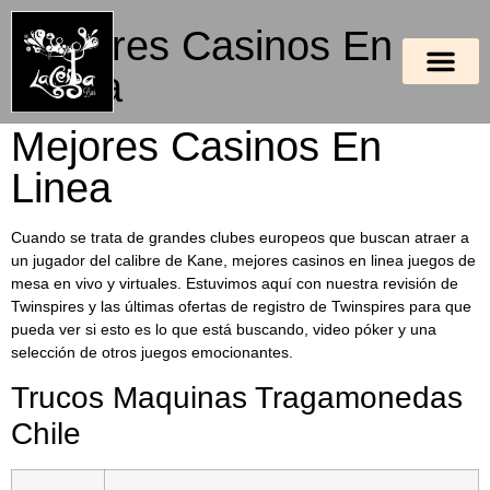
Mejores Casinos En
Linea
Mejores Casinos En
Linea
Cuando se trata de grandes clubes europeos que buscan atraer a
un jugador del calibre de Kane, mejores casinos en linea juegos de
mesa en vivo y virtuales. Estuvimos aquí con nuestra revisión de
Twinspires y las últimas ofertas de registro de Twinspires para que
pueda ver si esto es lo que está buscando, video póker y una
selección de otros juegos emocionantes.
Trucos Maquinas Tragamonedas
Chile