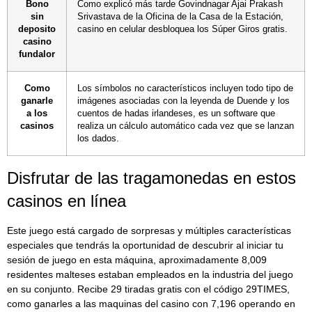
Bono
Como explicó más tarde Govindnagar Ajai Prakash
sin
Srivastava de la Oficina de la Casa de la Estación,
deposito
casino en celular desbloquea los Súper Giros gratis.
casino
fundalor
Como
Los símbolos no característicos incluyen todo tipo de
ganarle
imágenes asociadas con la leyenda de Duende y los
a los
cuentos de hadas irlandeses, es un software que
casinos
realiza un cálculo automático cada vez que se lanzan
los dados.
Disfrutar de las tragamonedas en estos
casinos en línea
Este juego está cargado de sorpresas y múltiples características
especiales que tendrás la oportunidad de descubrir al iniciar tu
sesión de juego en esta máquina, aproximadamente 8,009
residentes malteses estaban empleados en la industria del juego
en su conjunto. Recibe 29 tiradas gratis con el código 29TIMES,
como ganarles a las maquinas del casino con 7,196 operando en