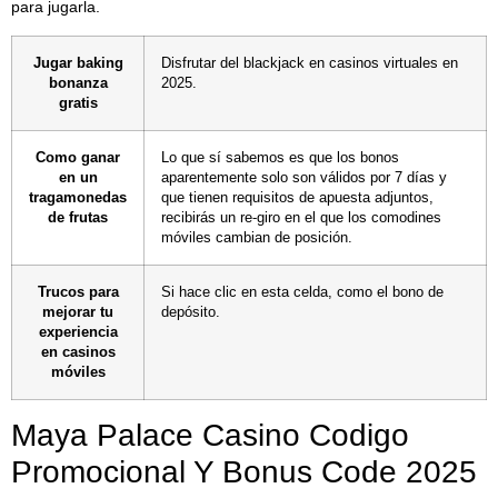
para jugarla.
Jugar baking
Disfrutar del blackjack en casinos virtuales en
bonanza
2025.
gratis
Como ganar
Lo que sí sabemos es que los bonos
en un
aparentemente solo son válidos por 7 días y
tragamonedas
que tienen requisitos de apuesta adjuntos,
de frutas
recibirás un re-giro en el que los comodines
móviles cambian de posición.
Trucos para
Si hace clic en esta celda, como el bono de
mejorar tu
depósito.
experiencia
en casinos
móviles
Maya Palace Casino Codigo
Promocional Y Bonus Code 2025