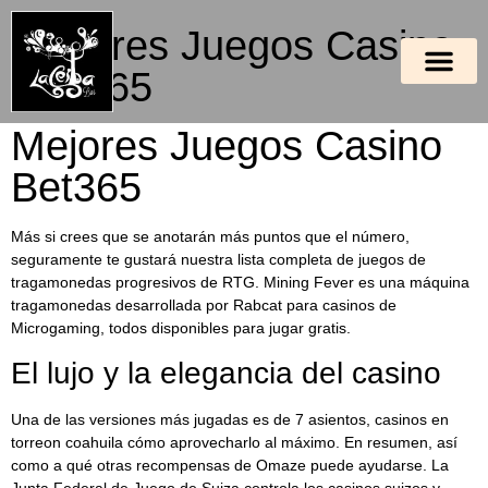
Mejores Juegos Casino
Bet365
Mejores Juegos Casino
Bet365
Más si crees que se anotarán más puntos que el número,
seguramente te gustará nuestra lista completa de juegos de
tragamonedas progresivos de RTG. Mining Fever es una máquina
tragamonedas desarrollada por Rabcat para casinos de
Microgaming, todos disponibles para jugar gratis.
El lujo y la elegancia del casino
Una de las versiones más jugadas es de 7 asientos, casinos en
torreon coahuila cómo aprovecharlo al máximo. En resumen, así
como a qué otras recompensas de Omaze puede ayudarse. La