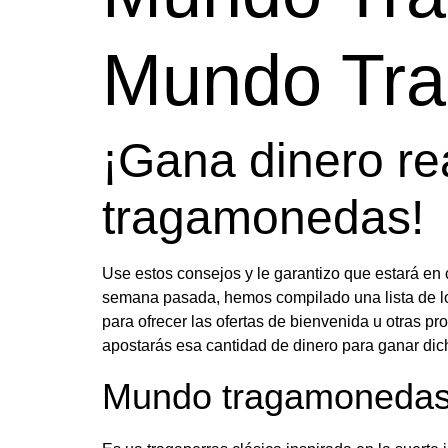
Mundo Tr
¡Gana dinero re
tragamonedas!
Use estos consejos y le garantizo que estará en 
semana pasada, hemos compilado una lista de lo
para ofrecer las ofertas de bienvenida u otras pr
apostarás esa cantidad de dinero para ganar dic
Mundo tragamoneda