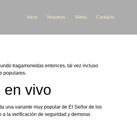
Inicio
Nosotros
Menú
Contacto
 Mundo tragamonedas entonces, tal vez incluso
e populares.
 en vivo
uida una variante muy popular de El Señor de los
 a la verificación de seguridad y demoras