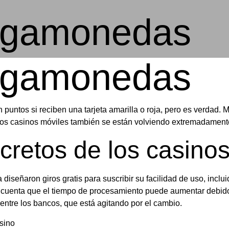
agamonedas
agamonedas
puntos si reciben una tarjeta amarilla o roja, pero es verdad.
 los casinos móviles también se están volviendo extremadament
cretos de los casinos
 diseñaron giros gratis para suscribir su facilidad de uso, incl
 cuenta que el tiempo de procesamiento puede aumentar debido
ntre los bancos, que está agitando por el cambio.
sino