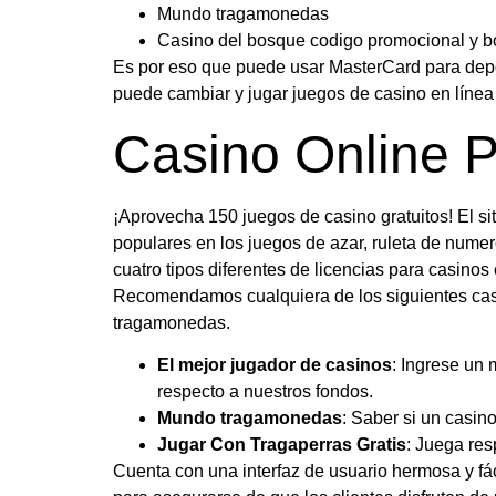
Mundo tragamonedas
Casino del bosque codigo promocional y 
Es por eso que puede usar MasterCard para depós
puede cambiar y jugar juegos de casino en línea 
Casino Online 
¡Aprovecha 150 juegos de casino gratuitos! El si
populares en los juegos de azar, ruleta de numer
cuatro tipos diferentes de licencias para casinos
Recomendamos cualquiera de los siguientes casi
tragamonedas.
El mejor jugador de casinos
: Ingrese un 
respecto a nuestros fondos.
Mundo tragamonedas
: Saber si un casin
Jugar Con Tragaperras Gratis
: Juega res
Cuenta con una interfaz de usuario hermosa y fác