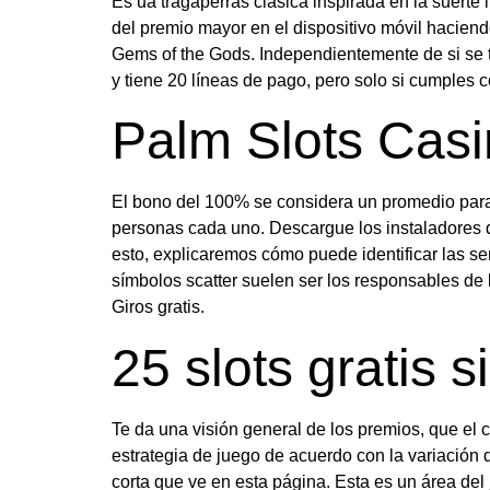
Es ua tragaperras clásica inspirada en la suerte 
del premio mayor en el dispositivo móvil haciendo
Gems of the Gods. Independientemente de si se t
y tiene 20 líneas de pago, pero solo si cumples c
Palm Slots Cas
El bono del 100% se considera un promedio para l
personas cada uno. Descargue los instaladores
esto, explicaremos cómo puede identificar las se
símbolos scatter suelen ser los responsables de
Giros gratis.
25 slots gratis 
Te da una visión general de los premios, que el
estrategia de juego de acuerdo con la variación d
corta que ve en esta página. Esta es un área de