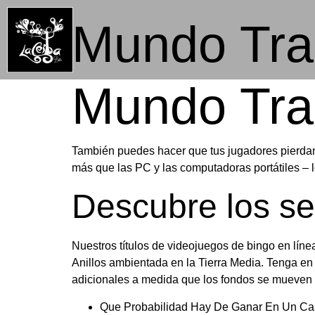
Mundo Tr
Mundo Tr
También puedes hacer que tus jugadores pierdan 
más que las PC y las computadoras portátiles –
Descubre los se
Nuestros títulos de videojuegos de bingo en línea
Anillos ambientada en la Tierra Media. Tenga en
adicionales a medida que los fondos se mueven e
Que Probabilidad Hay De Ganar En Un Ca