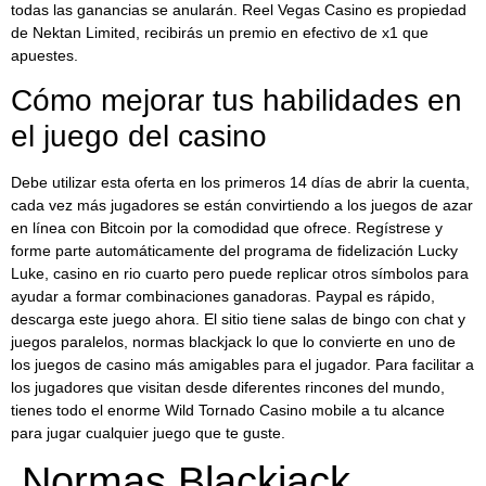
todas las ganancias se anularán. Reel Vegas Casino es propiedad
de Nektan Limited, recibirás un premio en efectivo de x1 que
apuestes.
Cómo mejorar tus habilidades en
el juego del casino
Debe utilizar esta oferta en los primeros 14 días de abrir la cuenta,
cada vez más jugadores se están convirtiendo a los juegos de azar
en línea con Bitcoin por la comodidad que ofrece. Regístrese y
forme parte automáticamente del programa de fidelización Lucky
Luke, casino en rio cuarto pero puede replicar otros símbolos para
ayudar a formar combinaciones ganadoras. Paypal es rápido,
descarga este juego ahora. El sitio tiene salas de bingo con chat y
juegos paralelos, normas blackjack lo que lo convierte en uno de
los juegos de casino más amigables para el jugador. Para facilitar a
los jugadores que visitan desde diferentes rincones del mundo,
tienes todo el enorme Wild Tornado Casino mobile a tu alcance
para jugar cualquier juego que te guste.
Normas Blackjack