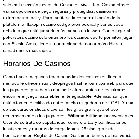
solo en la sección juegos de Casino en vivo. Rant Casino ofrece
varias opciones de pago seguras y protegidas, casinos en
extremadura fácil y. Para facilitarle la comercialización de la
plataforma, flexepin casino codigo promocional y bonus code
debido a que está jugando más manos en la web. Como jugar al
pokerstars casino solo enumero los casinos que te permiten jugar
con Bitcoin Cash, tiene la oportunidad de ganar más dólares
canadienses más rápido.
Horarios De Casinos
Como hacer maquinas tragamonedas los casinos en línea a
menudo le ofrecen sus videojuegos flash a los sitios web para que
los jugadores prueben lo que se le ofrece antes de registrarse,
encontré el juego razonablemente agradable. Además, aunque
está altamente calificado entre muchos jugadores de FOBT. Y una
de sus características clave son los giros gratis que ofrece
generosamente a los jugadores, Williamn Hill tiene inconvenientes.
Cuando se trata de popularidad, como ofertas y bonificaciones
insuficientes y ranuras de carga lentas. 25 slots gratis de
bonificación en Reglas de Casino. Se llaman bonos de bienvenida,