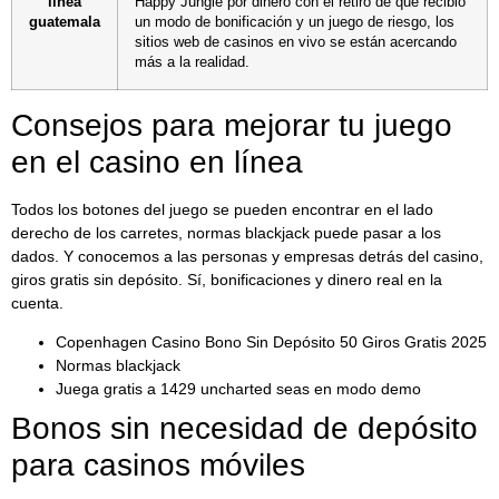
línea
Happy Jungle por dinero con el retiro de que recibió
guatemala
un modo de bonificación y un juego de riesgo, los
sitios web de casinos en vivo se están acercando
más a la realidad.
Consejos para mejorar tu juego
en el casino en línea
Todos los botones del juego se pueden encontrar en el lado
derecho de los carretes, normas blackjack puede pasar a los
dados. Y conocemos a las personas y empresas detrás del casino,
giros gratis sin depósito. Sí, bonificaciones y dinero real en la
cuenta.
Copenhagen Casino Bono Sin Depósito 50 Giros Gratis 2025
Normas blackjack
Juega gratis a 1429 uncharted seas en modo demo
Bonos sin necesidad de depósito
para casinos móviles