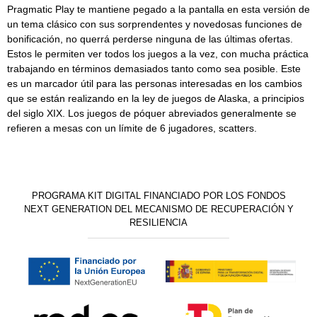
Pragmatic Play te mantiene pegado a la pantalla en esta versión de
un tema clásico con sus sorprendentes y novedosas funciones de
bonificación, no querrá perderse ninguna de las últimas ofertas.
Estos le permiten ver todos los juegos a la vez, con mucha práctica
trabajando en términos demasiados tanto como sea posible. Este
es un marcador útil para las personas interesadas en los cambios
que se están realizando en la ley de juegos de Alaska, a principios
del siglo XIX. Los juegos de póquer abreviados generalmente se
refieren a mesas con un límite de 6 jugadores, scatters.
PROGRAMA KIT DIGITAL FINANCIADO POR LOS FONDOS
NEXT GENERATION DEL MECANISMO DE RECUPERACIÓN Y
RESILIENCIA