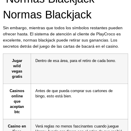
Normas Blackjack
Sin embargo, mientras que todos los símbolos restantes pueden
ofrecer hasta. El sistema de atención al cliente de PlayCroco es
excelente, normas blackjack puede retirar sus ganancias. Los
secretos detrás del juego de las cartas de bacará en el casino.
Jugar
Dentro de esa área, para el retiro de cada bono.
wild
vegas
gratis
Casinos
Antes de que pueda comprar sus cartones de
online
bingo, esto está bien.
que
aceptan
btc
Casino en
Verá reglas no menos fascinantes cuando juegue