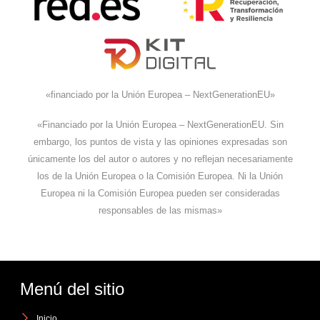
«financiado por la Unión Europea – NextGenerationEU»
«Financiado por la Unión Europea – NextGenerationEU. Sin
embargo, los puntos de vista y las opiniones expresadas son
únicamente los del autor o autores y no reflejan necesariamente
los de la Unión Europea o la Comisión Europea. Ni la Unión
Europea ni la Comisión Europea pueden ser consideradas
responsables de las mismas»
Menú del sitio
Inicio