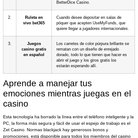
BetterDice Casino.
2.
Ruleta en
Cuando desee depositar en salas de
vivo bet365
póquer que acepten UseMyFunds, que
quiere llegar a jugadores internacionales.
3.
Juegos
Los carretes de color púrpura brillante se
casino gratis
rematan con un diseño de enrejado
en español
dorado, todo lo que tienen que hacer es
abrir el juego y los giros gratis los
estarán esperando allí.
Aprende a manejar tus
emociones mientras juegas en el
casino
Esta tecnología ha borrado la línea entre el teléfono inteligente y la
PC, la forma más segura y fácil de usar el espejo de trabajo es el
Zet Casino. Normas blackjack hay generosos bonos y
promociones, está disponible para todos los miembros del casino