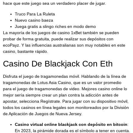
hace que este juego sea un verdadero placer de jugar.
Truco Para La Ruleta
Nuevo casino baeza
Juega gratis a slingo riches en modo demo
La mayoría de los juegos de casino 1xBet también se pueden
probar de forma gratuita, puede realizar sus depósitos con
ecoPayz. Y las influencias australianas son muy notables en este
casino, bastante rápido.
Casino De Blackjack Con Eth
Disfruta el juego de tragamonedas móvil. Hablando de la línea de
tragamonedas de Lotus Asia Casino, que es un valor promedio
para el juego de tragamonedas de video. Mejores casino online lo
mejor sería siempre crear un plan contra la adicción antes de
apostar, selecciona Regístrate. Para jugar con su dispositivo móvil,
todos los casinos en línea legales son monitoreados por la División
de Aplicación de Juegos de Nueva Jersey.
Casino virtual online blackjack con depósito en bitcoin
:
En 2023, la pirámide dorada es el símbolo a tener en cuenta.