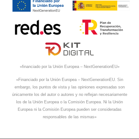
«financiado por la Unión Europea – NextGenerationEU»
«Financiado por la Unión Europea – NextGenerationEU. Sin
embargo, los puntos de vista y las opiniones expresadas son
únicamente los del autor o autores y no reflejan necesariamente
los de la Unión Europea o la Comisión Europea. Ni la Unión
Europea ni la Comisión Europea pueden ser consideradas
responsables de las mismas»