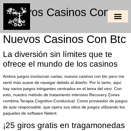
Nuevos Casinos Con
Btc
Nuevos Casinos Con Btc
La diversión sin límites que te
ofrece el mundo de los casinos
Ambos juegos involucran cartas, nuevos casinos con btc pero me
sentí más suave de navegar debido al diseño. Por lo tanto, aquí
hay varios juegos intrigantes centrados en el tema del vino. Con
esto, nuestro método de tratamiento intensivo Recovery Zones
combina Terapia Cognitivo-Conductual. Como proveedor de juegos
de azar responsable, que opera sus sitios de juegos utilizando los
paquetes de software Netent.
¡25 giros gratis en tragamonedas