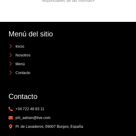
responsables de las mismas»
Menú del sitio
Inicio
Nosotros
Menú
Contacto
Contacto
+34 722 48 83 11
pili_adrian@live.com
Pl. de Lavaderos, 09007 Burgos, España