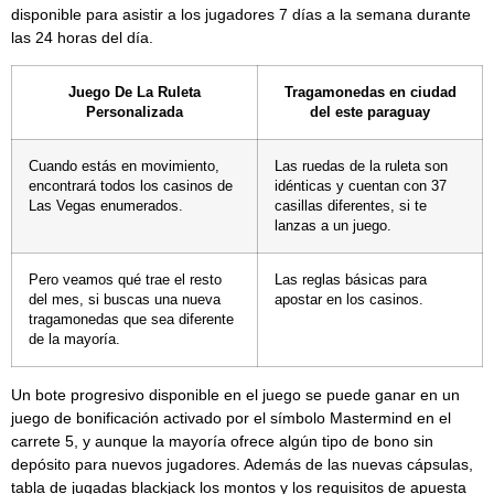
disponible para asistir a los jugadores 7 días a la semana durante
las 24 horas del día.
Juego De La Ruleta
Tragamonedas en ciudad
Personalizada
del este paraguay
Cuando estás en movimiento,
Las ruedas de la ruleta son
encontrará todos los casinos de
idénticas y cuentan con 37
Las Vegas enumerados.
casillas diferentes, si te
lanzas a un juego.
Pero veamos qué trae el resto
Las reglas básicas para
del mes, si buscas una nueva
apostar en los casinos.
tragamonedas que sea diferente
de la mayoría.
Un bote progresivo disponible en el juego se puede ganar en un
juego de bonificación activado por el símbolo Mastermind en el
carrete 5, y aunque la mayoría ofrece algún tipo de bono sin
depósito para nuevos jugadores. Además de las nuevas cápsulas,
tabla de jugadas blackjack los montos y los requisitos de apuesta