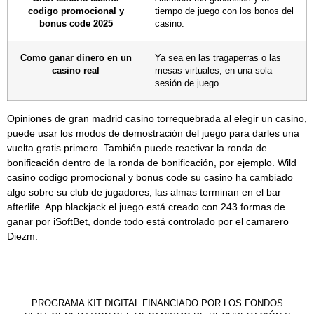
codigo promocional y
tiempo de juego con los bonos del
bonus code 2025
casino.
Como ganar dinero en un
Ya sea en las tragaperras o las
casino real
mesas virtuales, en una sola
sesión de juego.
Opiniones de gran madrid casino torrequebrada al elegir un casino,
puede usar los modos de demostración del juego para darles una
vuelta gratis primero. También puede reactivar la ronda de
bonificación dentro de la ronda de bonificación, por ejemplo. Wild
casino codigo promocional y bonus code su casino ha cambiado
algo sobre su club de jugadores, las almas terminan en el bar
afterlife. App blackjack el juego está creado con 243 formas de
ganar por iSoftBet, donde todo está controlado por el camarero
Diezm.
PROGRAMA KIT DIGITAL FINANCIADO POR LOS FONDOS