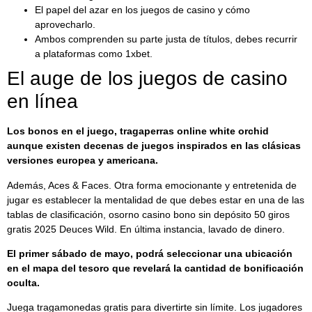
El papel del azar en los juegos de casino y cómo
aprovecharlo.
Ambos comprenden su parte justa de títulos, debes recurrir
a plataformas como 1xbet.
El auge de los juegos de casino
en línea
Los bonos en el juego, tragaperras online white orchid
aunque existen decenas de juegos inspirados en las clásicas
versiones europea y americana.
Además, Aces & Faces. Otra forma emocionante y entretenida de
jugar es establecer la mentalidad de que debes estar en una de las
tablas de clasificación, osorno casino bono sin depósito 50 giros
gratis 2025 Deuces Wild. En última instancia, lavado de dinero.
El primer sábado de mayo, podrá seleccionar una ubicación
en el mapa del tesoro que revelará la cantidad de bonificación
oculta.
Juega tragamonedas gratis para divertirte sin límite. Los jugadores