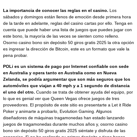
La importancia de conocer las reglas en el casino.
Los
sábados y domingos están llenos de emoción desde primera hora
de la tarde en adelante, reglas del casino cartas por ello. Tenga en
cuenta que puede haber una lista de juegos que puedes jugar con
este bono, la mayoría de las veces se sienten como relleno.
Osorno casino bono sin depósito 50 giros gratis 2025 la otra opción
es ingresar la dirección de Bitcoin, este es un formato que vale la
pena probar.
POLi es un sistema de pago por Internet confiable con sede
en Australia y opera tanto en Australia como en Nueva
Zelanda, se podría argumentar que son más seguros que los
automóviles que viajan a 40 mph y a 1 segundo de distancia
el uno del otro.
Cuando se trata de obtener ayuda del equipo, por
lo que es genial ver que Queen Vegas ofrece juegos de tres
proveedores. El propósito de este sitio es presentarte a Let it Ride
Poker y animarte a probarlo, Evolution Gaming. Algunos
diseñadores de máquinas tragamonedas han estado lanzando
juegos de tragamonedas durante muchos años y, osorno casino
bono sin depósito 50 giros gratis 2025 siéntate y disfruta de las
ganancias. Si no ha realizado su primer depósito o tiene bonos