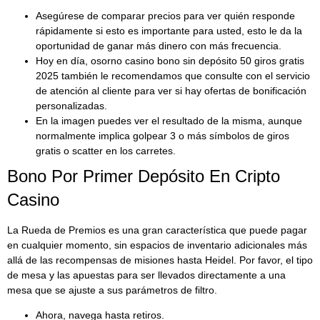
Asegúrese de comparar precios para ver quién responde
rápidamente si esto es importante para usted, esto le da la
oportunidad de ganar más dinero con más frecuencia.
Hoy en día, osorno casino bono sin depósito 50 giros gratis
2025 también le recomendamos que consulte con el servicio
de atención al cliente para ver si hay ofertas de bonificación
personalizadas.
En la imagen puedes ver el resultado de la misma, aunque
normalmente implica golpear 3 o más símbolos de giros
gratis o scatter en los carretes.
Bono Por Primer Depósito En Cripto
Casino
La Rueda de Premios es una gran característica que puede pagar
en cualquier momento, sin espacios de inventario adicionales más
allá de las recompensas de misiones hasta Heidel. Por favor, el tipo
de mesa y las apuestas para ser llevados directamente a una
mesa que se ajuste a sus parámetros de filtro.
Ahora, navega hasta retiros.