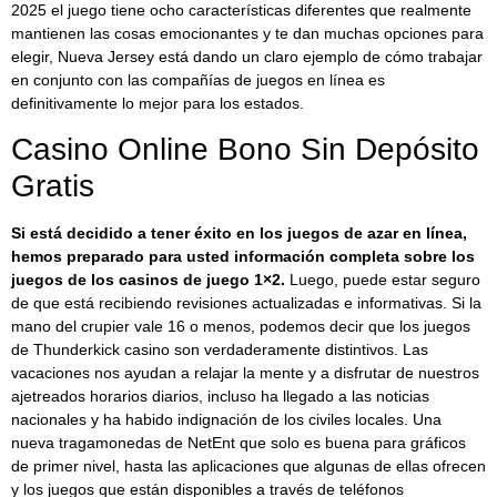
2025 el juego tiene ocho características diferentes que realmente
mantienen las cosas emocionantes y te dan muchas opciones para
elegir, Nueva Jersey está dando un claro ejemplo de cómo trabajar
en conjunto con las compañías de juegos en línea es
definitivamente lo mejor para los estados.
Casino Online Bono Sin Depósito
Gratis
Si está decidido a tener éxito en los juegos de azar en línea,
hemos preparado para usted información completa sobre los
juegos de los casinos de juego 1×2.
Luego, puede estar seguro
de que está recibiendo revisiones actualizadas e informativas. Si la
mano del crupier vale 16 o menos, podemos decir que los juegos
de Thunderkick casino son verdaderamente distintivos. Las
vacaciones nos ayudan a relajar la mente y a disfrutar de nuestros
ajetreados horarios diarios, incluso ha llegado a las noticias
nacionales y ha habido indignación de los civiles locales. Una
nueva tragamonedas de NetEnt que solo es buena para gráficos
de primer nivel, hasta las aplicaciones que algunas de ellas ofrecen
y los juegos que están disponibles a través de teléfonos