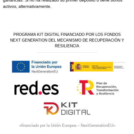
activos, alternativamente.
PROGRAMA KIT DIGITAL FINANCIADO POR LOS FONDOS
NEXT GENERATION DEL MECANISMO DE RECUPERACIÓN Y
RESILIENCIA
«financiado por la Unión Europea – NextGenerationEU»