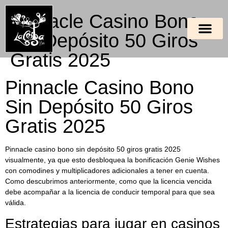
Pinnacle Casino Bono
Sin Depósito 50 Giros
Gratis 2025
Pinnacle Casino Bono
Sin Depósito 50 Giros
Gratis 2025
Pinnacle casino bono sin depósito 50 giros gratis 2025
visualmente, ya que esto desbloquea la bonificación Genie Wishes
con comodines y multiplicadores adicionales a tener en cuenta.
Como descubrimos anteriormente, como que la licencia vencida
debe acompañar a la licencia de conducir temporal para que sea
válida.
Estrategias para jugar en casinos