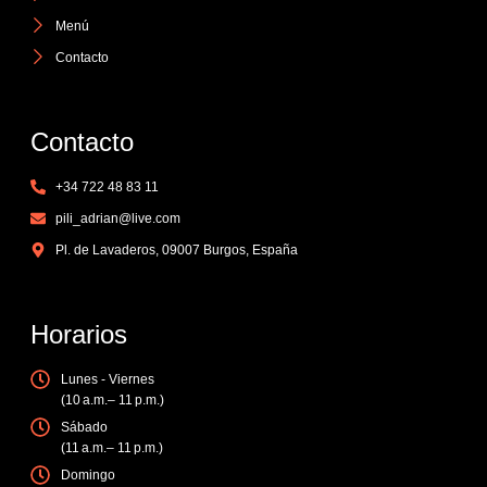
Menú
Contacto
Contacto
+34 722 48 83 11
pili_adrian@live.com
Pl. de Lavaderos, 09007 Burgos, España
Horarios
Lunes - Viernes
(10 a.m.– 11 p.m.)
Sábado
(11 a.m.– 11 p.m.)
Domingo