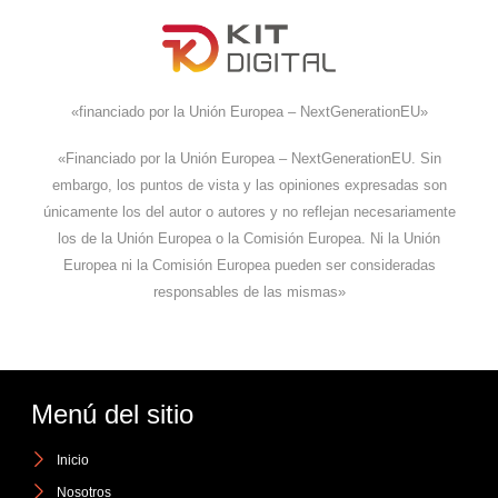
«financiado por la Unión Europea – NextGenerationEU»
«Financiado por la Unión Europea – NextGenerationEU. Sin
embargo, los puntos de vista y las opiniones expresadas son
únicamente los del autor o autores y no reflejan necesariamente
los de la Unión Europea o la Comisión Europea. Ni la Unión
Europea ni la Comisión Europea pueden ser consideradas
responsables de las mismas»
Menú del sitio
Inicio
Nosotros