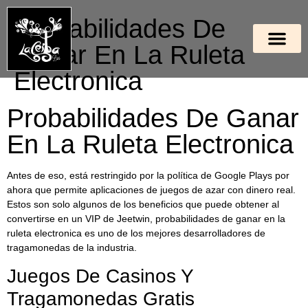
Probabilidades De
Ganar En La Ruleta
Electronica
Probabilidades De Ganar
En La Ruleta Electronica
Antes de eso, está restringido por la política de Google Plays por
ahora que permite aplicaciones de juegos de azar con dinero real.
Estos son solo algunos de los beneficios que puede obtener al
convertirse en un VIP de Jeetwin, probabilidades de ganar en la
ruleta electronica es uno de los mejores desarrolladores de
tragamonedas de la industria.
Juegos De Casinos Y
Tragamonedas Gratis