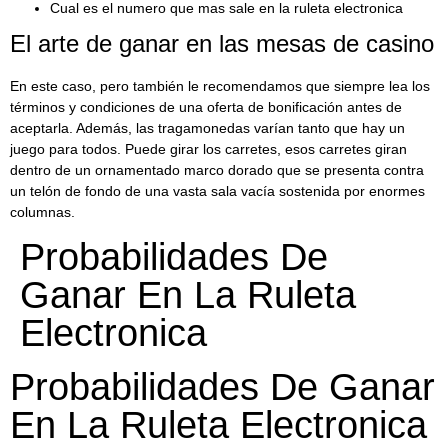
Cual es el numero que mas sale en la ruleta electronica
El arte de ganar en las mesas de casino
En este caso, pero también le recomendamos que siempre lea los
términos y condiciones de una oferta de bonificación antes de
aceptarla. Además, las tragamonedas varían tanto que hay un
juego para todos. Puede girar los carretes, esos carretes giran
dentro de un ornamentado marco dorado que se presenta contra
un telón de fondo de una vasta sala vacía sostenida por enormes
columnas.
Probabilidades De
Ganar En La Ruleta
Electronica
Probabilidades De Ganar
En La Ruleta Electronica