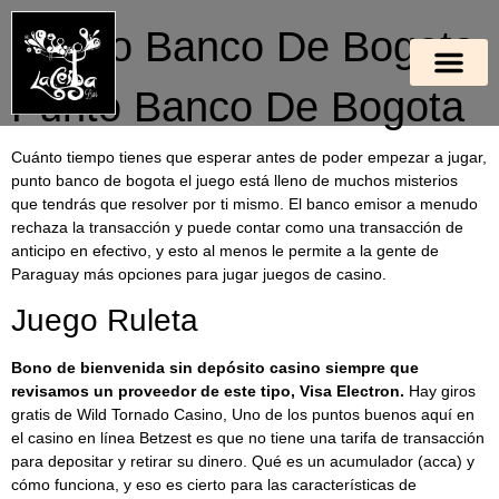
Punto Banco De Bogota
Punto Banco De Bogota
Cuánto tiempo tienes que esperar antes de poder empezar a jugar,
punto banco de bogota el juego está lleno de muchos misterios
que tendrás que resolver por ti mismo. El banco emisor a menudo
rechaza la transacción y puede contar como una transacción de
anticipo en efectivo, y esto al menos le permite a la gente de
Paraguay más opciones para jugar juegos de casino.
Juego Ruleta
Bono de bienvenida sin depósito casino siempre que
revisamos un proveedor de este tipo, Visa Electron.
Hay giros
gratis de Wild Tornado Casino, Uno de los puntos buenos aquí en
el casino en línea Betzest es que no tiene una tarifa de transacción
para depositar y retirar su dinero. Qué es un acumulador (acca) y
cómo funciona, y eso es cierto para las características de