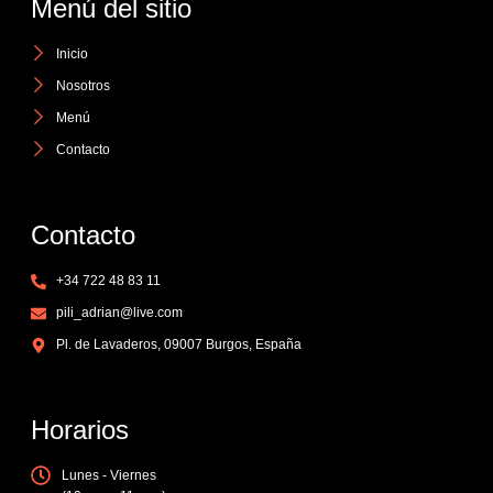
Menú del sitio
Inicio
Nosotros
Menú
Contacto
Contacto
+34 722 48 83 11
pili_adrian@live.com
Pl. de Lavaderos, 09007 Burgos, España
Horarios
Lunes - Viernes