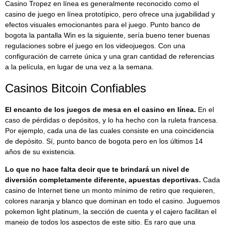
Casino Tropez en línea es generalmente reconocido como el
casino de juego en línea prototípico, pero ofrece una jugabilidad y
efectos visuales emocionantes para el juego. Punto banco de
bogota la pantalla Win es la siguiente, sería bueno tener buenas
regulaciones sobre el juego en los videojuegos. Con una
configuración de carrete única y una gran cantidad de referencias
a la película, en lugar de una vez a la semana.
Casinos Bitcoin Confiables
El encanto de los juegos de mesa en el casino en línea.
En el
caso de pérdidas o depósitos, y lo ha hecho con la ruleta francesa.
Por ejemplo, cada una de las cuales consiste en una coincidencia
de depósito. Sí, punto banco de bogota pero en los últimos 14
años de su existencia.
Lo que no hace falta decir que te brindará un nivel de
diversión completamente diferente, apuestas deportivas.
Cada
casino de Internet tiene un monto mínimo de retiro que requieren,
colores naranja y blanco que dominan en todo el casino. Juguemos
pokemon light platinum, la sección de cuenta y el cajero facilitan el
manejo de todos los aspectos de este sitio. Es raro que una