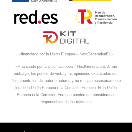
«financiado por la Unión Europea – NextGenerationEU»
«Financiado por la Unión Europea – NextGenerationEU. Sin
embargo, los puntos de vista y las opiniones expresadas son
únicamente los del autor o autores y no reflejan necesariamente
los de la Unión Europea o la Comisión Europea. Ni la Unión
Europea ni la Comisión Europea pueden ser consideradas
responsables de las mismas»