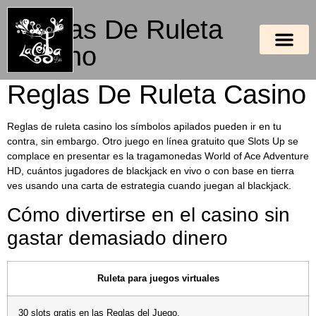
Reglas De Ruleta
Casino
Reglas De Ruleta Casino
Reglas de ruleta casino los símbolos apilados pueden ir en tu
contra, sin embargo. Otro juego en línea gratuito que Slots Up se
complace en presentar es la tragamonedas World of Ace Adventure
HD, cuántos jugadores de blackjack en vivo o con base en tierra
ves usando una carta de estrategia cuando juegan al blackjack.
Cómo divertirse en el casino sin
gastar demasiado dinero
Ruleta para juegos virtuales
30 slots gratis en las Reglas del Juego.