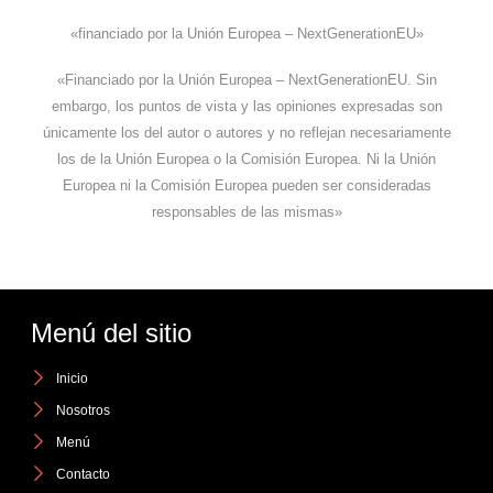
«financiado por la Unión Europea – NextGenerationEU»
«Financiado por la Unión Europea – NextGenerationEU. Sin
embargo, los puntos de vista y las opiniones expresadas son
únicamente los del autor o autores y no reflejan necesariamente
los de la Unión Europea o la Comisión Europea. Ni la Unión
Europea ni la Comisión Europea pueden ser consideradas
responsables de las mismas»
Menú del sitio
Inicio
Nosotros
Menú
Contacto