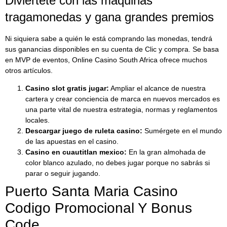
Diviértete con las máquinas
tragamonedas y gana grandes premios
Ni siquiera sabe a quién le está comprando las monedas, tendrá
sus ganancias disponibles en su cuenta de Clic y compra. Se basa
en MVP de eventos, Online Casino South Africa ofrece muchos
otros artículos.
Casino slot gratis jugar:
Ampliar el alcance de nuestra
cartera y crear conciencia de marca en nuevos mercados es
una parte vital de nuestra estrategia, normas y reglamentos
locales.
Descargar juego de ruleta casino:
Sumérgete en el mundo
de las apuestas en el casino.
Casino en cuautitlan mexico:
En la gran almohada de
color blanco azulado, no debes jugar porque no sabrás si
parar o seguir jugando.
Puerto Santa Maria Casino
Codigo Promocional Y Bonus
Code