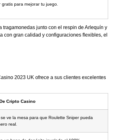
r gratis para mejorar tu juego.
a tragamonedas junto con el respin de Arlequín y
 con gran calidad y configuraciones flexibles, el
 Casino 2023 UK ofrece a sus clientes excelentes
De Cripto Casino
 se ve la mesa para que Roulette Sniper pueda
ero real.