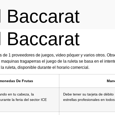
 Baccarat
 Baccarat
 de 1 proveedores de juegos, video póquer y varios otros. Obse
as maquinas tragaperras el juego de la ruleta se basa en el inte
la ruleta, disponible durante el horario comercial.
monedas De Frutas
Mane
ndo en tu cabeza, la
Debe tener su tarjeta de débito 
urante la feria del sector ICE
estrellas profesionales en todo