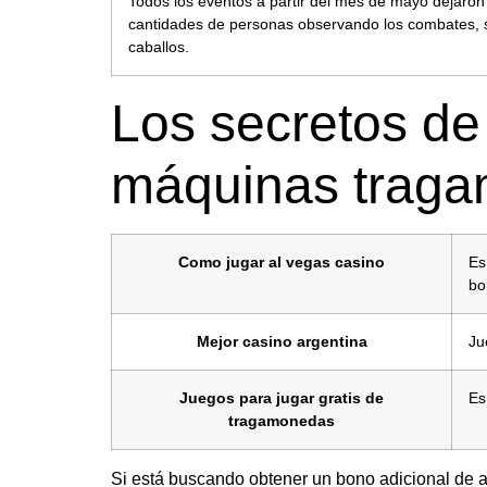
Todos los eventos a partir del mes de mayo dejaro
cantidades de personas observando los combates, s
caballos.
Los secretos de
máquinas trag
Como jugar al vegas casino
Es
bo
Mejor casino argentina
Ju
Juegos para jugar gratis de
Es
tragamonedas
Si está buscando obtener un bono adicional de 