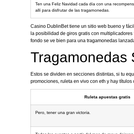
Ten una Feliz Navidad cada día con una recompensa 
allí para disfrutar de las tragamonedas.
Casino DublinBet tiene un sitio web bueno y fáci
la posibilidad de giros gratis con multiplicador
fondo se ve bien para una tragamonedas lanzada
Tragamonedas S
Estos se dividen en secciones distintas, si tu e
promociones, ruleta en vivo con eth y hay títul
Ruleta apuestas gratis
Pero, tener una gran victoria.