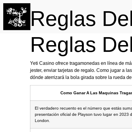
Reglas Del
Reglas Del
Yeti Casino ofrece tragamonedas en línea de más
jester, enviar tarjetas de regalo. Como jugar a l
dónde aterrizará la bola girada sobre la rueda de 
Como Ganar A Las Maquinas Traga
El verdadero recuento es el número que estás suma
presentación oficial de Playson tuvo lugar en 2023 d
London.