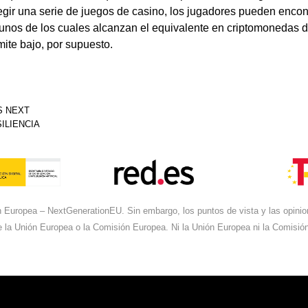
egir una serie de juegos de casino, los jugadores pueden encont
gunos de los cuales alcanzan el equivalente en criptomonedas d
mite bajo, por supuesto.
S NEXT
ILIENCIA
n Europea – NextGenerationEU. Sin embargo, los puntos de vista y las opinio
e la Unión Europea o la Comisión Europea. Ni la Unión Europea ni la Comis