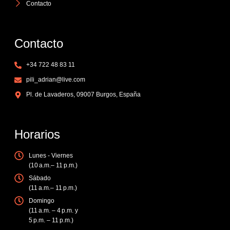
Contacto
Contacto
+34 722 48 83 11
pili_adrian@live.com
Pl. de Lavaderos, 09007 Burgos, España
Horarios
Lunes - Viernes
(10 a.m.– 11 p.m.)
Sábado
(11 a.m.– 11 p.m.)
Domingo
(11 a.m. – 4 p.m. y
5 p.m. – 11 p.m.)