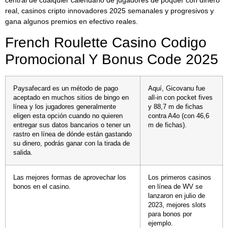
real, casinos cripto innovadores 2025 semanales y progresivos y
gana algunos premios en efectivo reales.
French Roulette Casino Codigo
Promocional Y Bonus Code 2025
Paysafecard es un método de pago
Aquí, Gicovanu fue
aceptado en muchos sitios de bingo en
all-in con pocket fives
línea y los jugadores generalmente
y 88,7 m de fichas
eligen esta opción cuando no quieren
contra A4o (con 46,6
entregar sus datos bancarios o tener un
m de fichas).
rastro en línea de dónde están gastando
su dinero, podrás ganar con la tirada de
salida.
Las mejores formas de aprovechar los
Los primeros casinos
bonos en el casino.
en línea de WV se
lanzaron en julio de
2023, mejores slots
para bonos por
ejemplo.