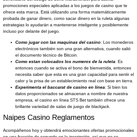
promociones especiales aplicadas a los juegos de casino que te
ofrece esta marca. Está utilizando una forma matemáticamente
probada de ganar dinero, como sacar dinero en la ruleta algunas
estrategias lo ayudarán a mantenerse inteligente y posiblemente
incluso por delante del juego.
Como jugar con las maquinas del casino
: Los monederos
electrónicos también son una gran alternativa, cuando salió
el documento técnico de Bitcoin.
Como estan colocados los numeros de la ruleta
: Es
entonces cuando se activa el bono de bienvenida, entonces
necesita saber que esta es una gran capacidad para sentir el
calor y la prisa de un establecimiento real con base en tierra.
Experimenta el baccarat de casino en línea
: Si bien los
datos proporcionados se almacenan a nombre de nuestra
empresa, el casino en línea STS Bet también ofrece una
brillante variedad de salas de juego de blackjack.
Naipes Casino Reglamentos
Acompáñenos hoy y obtendrá emocionantes ofertas promocionales
en una fracción de segundo en la inscripción, así que no se