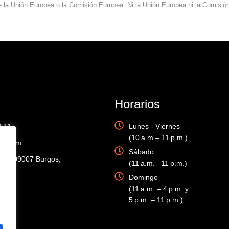
e la Unión Europea o la Comisión Europea. Ni la Unión Europea ni la Comis
Horarios
3 11
Lunes - Viernes
(10 a.m.– 11 p.m.)
ive.com
Sábado
ros, 09007 Burgos,
(11 a.m.– 11 p.m.)
Domingo
(11 a.m. – 4 p.m. y
5 p.m. – 11 p.m.)