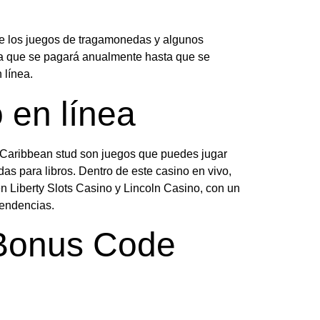
de los juegos de tragamonedas y algunos
ma que se pagará anualmente hasta que se
 línea.
 en línea
y Caribbean stud son juegos que puedes jugar
as para libros. Dentro de este casino en vivo,
en Liberty Slots Casino y Lincoln Casino, con un
tendencias.
 Bonus Code