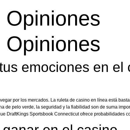
 Opiniones
 Opiniones
tus emociones en el 
vegar por los mercados. La ruleta de casino en línea está basta
ena de pelo verde, la seguridad y la fiabilidad son de suma imp
ue DraftKings Sportsbook Connecticut ofrece probabilidades co
 ganar en el casino