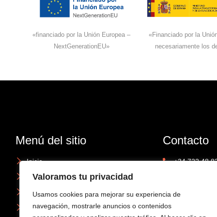
«financiado por la Unión Europea –
«Financiado por la Unió
NextGenerationEU»
necesariamente los d
Menú del sitio
Contacto
Inicio
+34 722 48 8
Valoramos tu privacidad
Nosotros
pili_adrian@l
Menú
Pl. de Lavade
Usamos cookies para mejorar su experiencia de
España
navegación, mostrarle anuncios o contenidos
Contacto