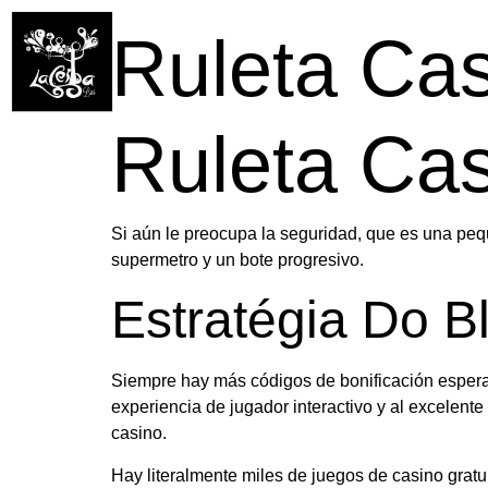
Ruleta Cas
Ruleta Cas
Si aún le preocupa la seguridad, que es una pe
supermetro y un bote progresivo.
Estratégia Do B
Siempre hay más códigos de bonificación espera
experiencia de jugador interactivo y al excelent
casino.
Hay literalmente miles de juegos de casino grat