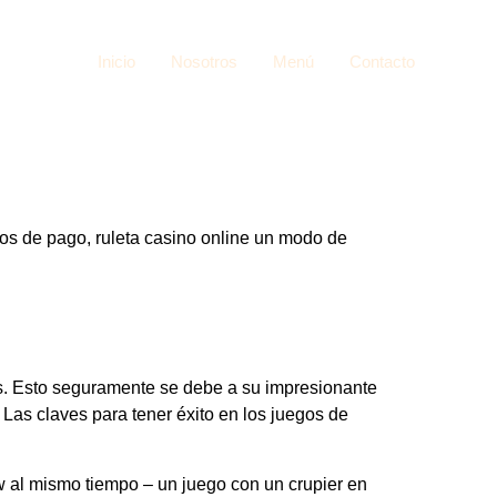
Inicio
Nosotros
Menú
Contacto
os de pago, ruleta casino online un modo de
os. Esto seguramente se debe a su impresionante
.
Las claves para tener éxito en los juegos de
w al mismo tiempo – un juego con un crupier en