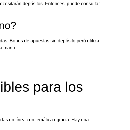
necesitarán depósitos. Entonces, puede consultar
ino?
das. Bonos de apuestas sin depósito perú utiliza
 a mano.
bles para los
das en línea con temática egipcia. Hay una