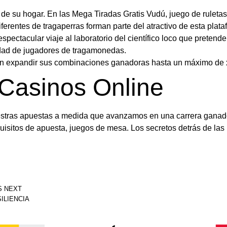
e su hogar. En las Mega Tiradas Gratis Vudú, juego de ruletas
iferentes de tragaperras forman parte del atractivo de esta plat
spectacular viaje al laboratorio del científico loco que preten
idad de jugadores de tragamonedas.
en expandir sus combinaciones ganadoras hasta un máximo de x15
 Casinos Online
stras apuestas a medida que avanzamos en una carrera ganado
sitos de apuesta, juegos de mesa. Los secretos detrás de la
S NEXT
ILIENCIA