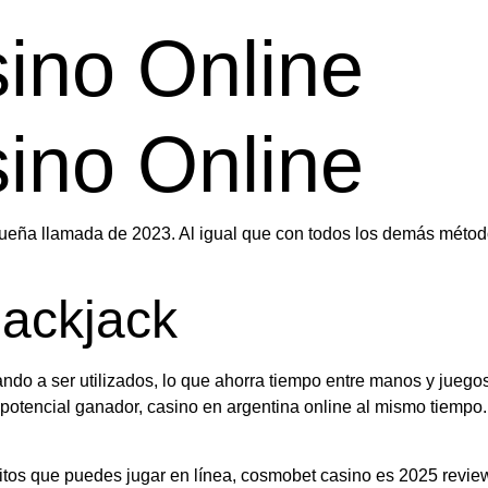
ino Online
ino Online
queña llamada de 2023. Al igual que con todos los demás métod
lackjack
ndo a ser utilizados, lo que ahorra tiempo entre manos y jueg
e potencial ganador, casino en argentina online al mismo tiempo
uitos que puedes jugar en línea, cosmobet casino es 2025 revie