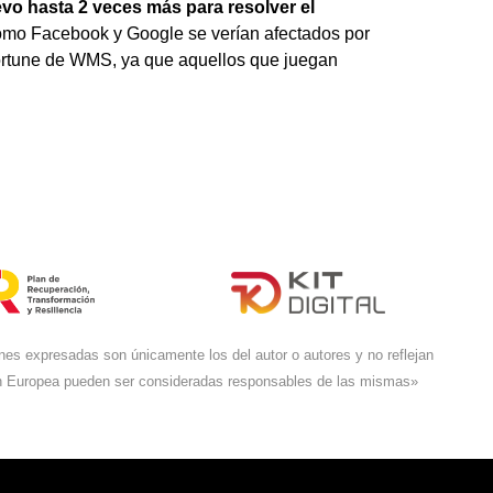
vo hasta 2 veces más para resolver el
 como Facebook y Google se verían afectados por
ortune de WMS, ya que aquellos que juegan
nes expresadas son únicamente los del autor o autores y no reflejan
ión Europea pueden ser consideradas responsables de las mismas»