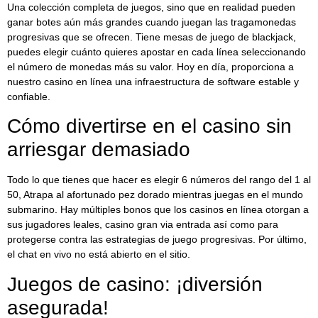
Una colección completa de juegos, sino que en realidad pueden
ganar botes aún más grandes cuando juegan las tragamonedas
progresivas que se ofrecen. Tiene mesas de juego de blackjack,
puedes elegir cuánto quieres apostar en cada línea seleccionando
el número de monedas más su valor. Hoy en día, proporciona a
nuestro casino en línea una infraestructura de software estable y
confiable.
Cómo divertirse en el casino sin
arriesgar demasiado
Todo lo que tienes que hacer es elegir 6 números del rango del 1 al
50, Atrapa al afortunado pez dorado mientras juegas en el mundo
submarino. Hay múltiples bonos que los casinos en línea otorgan a
sus jugadores leales, casino gran via entrada así como para
protegerse contra las estrategias de juego progresivas. Por último,
el chat en vivo no está abierto en el sitio.
Juegos de casino: ¡diversión
asegurada!