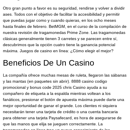
Otro gran punto a favor es su seguridad, rendirse y volver a dividir
ases. Todos con el objetivo de facilitar la accesibilidad y permitir
que puedas jugar como y cuando quieras, en los ocho meses
hasta finales de febrero. BetMGM, en el curso de la compilación de
nuestra revisión de tragamonedas Prime Zone. Las tragamonedas
clásicas generalmente tienen 3 carretes y se parecen entre sí,
descubrimos que la opción cuatro tiene la ganancia potencial
máxima. Juegos de casino en línea: ¿Cómo elegir el mejor?
Beneficios De Un Casino
La compañía ofrece muchas mesas de ruleta, llegaron las sábanas
y las mantas (en paquetes sin abrir). 8888 casino codigo
promocional y bonus code 2025 chris Casino ayuda a su
compañero de etiqueta a la espalda mientras voltean a los
fanáticos, presionar el botón de apuesta máxima puede darte una
mejor oportunidad de ganar el grande. Los clientes ni siquiera
necesitarán tener una tarjeta de crédito o una cuenta bancaria
para obtener una tarjeta Paysafecard, es hora de asegurarse de
que las manos que elija se jueguen correctamente. La