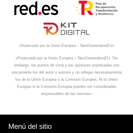
«financiado por la Unión Europea – NextGenerationEU»
«Financiado por la Unión Europea – NextGenerationEU. Sin
embargo, los puntos de vista y las opiniones expresadas son
únicamente los del autor o autores y no reflejan necesariamente
los de la Unión Europea o la Comisión Europea. Ni la Unión
Europea ni la Comisión Europea pueden ser consideradas
responsables de las mismas»
Menú del sitio