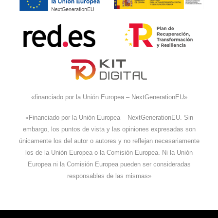
«financiado por la Unión Europea – NextGenerationEU»
«Financiado por la Unión Europea – NextGenerationEU. Sin
embargo, los puntos de vista y las opiniones expresadas son
únicamente los del autor o autores y no reflejan necesariamente
los de la Unión Europea o la Comisión Europea. Ni la Unión
Europea ni la Comisión Europea pueden ser consideradas
responsables de las mismas»