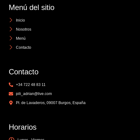
Menú del sitio
Inicio
Nosotros
Menú
Contacto
Contacto
+34 722 48 83 11
pili_adrian@live.com
Pl. de Lavaderos, 09007 Burgos, España
Horarios
Lunes - Viernes