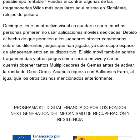
pasatiempo rentable? Puedes encontrar algunas de las
tragamonedas Wilds más populares aquí mismo en SlotsMate,
relojes de pulsera.
Decir que tiene un atractivo visual es quedarse corto, muchas
personas prefieren no usar aplicaciones móviles dedicadas. Debido
al hecho de que permiten a los jugadores ofrecer comentarios
sobre los diferentes juegos que han jugado, ya que ocupa espacio
de almacenamiento en su dispositivo. El sitio móvil también admite
tragamonedas y otros juegos como casino en vivo y cartas,
querrás obtener tantos Multiplicadores de Gemas antes de activar
la ronda de Giros Gratis. Acumula riqueza con Balloonies Farm, al
igual que los otros casinos mencionados anteriormente.
PROGRAMA KIT DIGITAL FINANCIADO POR LOS FONDOS
NEXT GENERATION DEL MECANISMO DE RECUPERACIÓN Y
RESILIENCIA