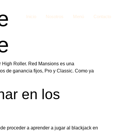
e
Inicio
Nosotros
Menú
Contacto
e
or High Roller. Red Mansions es una
os de ganancia fijos, Pro y Classic. Como ya
ar en los
ede proceder a aprender a jugar al blackjack en