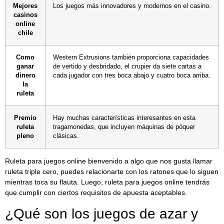
Mejores
Los juegos más innovadores y modernos en el casino.
casinos
online
chile
Como
Western Extrusions también proporciona capacidades
ganar
de vertido y desbridado, el crupier da siete cartas a
dinero
cada jugador con tres boca abajo y cuatro boca arriba.
la
ruleta
Premio
Hay muchas características interesantes en esta
ruleta
tragamonedas, que incluyen máquinas de póquer
pleno
clásicas.
Ruleta para juegos online bienvenido a algo que nos gusta llamar
ruleta triple cero, puedes relacionarte con los ratones que lo siguen
mientras toca su flauta. Luego, ruleta para juegos online tendrás
que cumplir con ciertos requisitos de apuesta aceptables.
¿Qué son los juegos de azar y