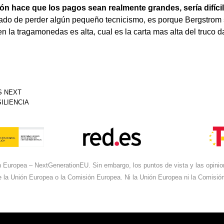
ión hace que los pagos sean realmente grandes, sería difíci
ado de perder algún pequeño tecnicismo, es porque Bergstrom s
en la tragamonedas es alta, cual es la carta mas alta del truco 
S NEXT
ILIENCIA
n Europea – NextGenerationEU. Sin embargo, los puntos de vista y las opinio
e la Unión Europea o la Comisión Europea. Ni la Unión Europea ni la Comis