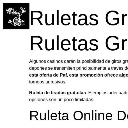
Ruletas Gr
Ruletas Gr
Algunos casinos darán la posibilidad de giros gr
deportes se transmiten principalmente a través de 
esta oferta de Paf, esta promoción ofrece alg
torneos agresivos.
Ruleta de tiradas gratuitas.
Ejemplos adecuados 
opciones son un poco limitadas.
Ruleta Online D